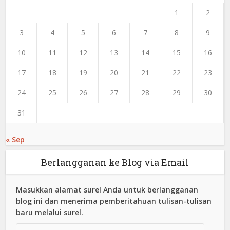
1
2
3
4
5
6
7
8
9
10
11
12
13
14
15
16
17
18
19
20
21
22
23
24
25
26
27
28
29
30
31
« Sep
Berlangganan ke Blog via Email
Masukkan alamat surel Anda untuk berlangganan
blog ini dan menerima pemberitahuan tulisan-tulisan
baru melalui surel.
Alamat