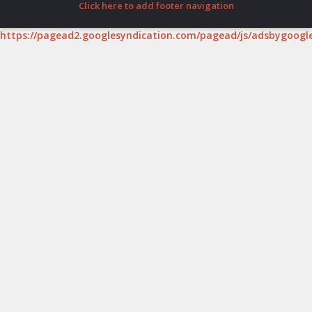
Click here to add footer navigation
https://pagead2.googlesyndication.com/pagead/js/adsbygoogle