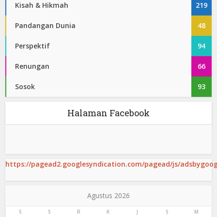
Kisah & Hikmah
219
Pandangan Dunia
48
Perspektif
94
Renungan
66
Sosok
93
Halaman Facebook
https://pagead2.googlesyndication.com/pagead/js/adsbygoogl
Agustus 2026
S
S
R
K
J
S
M