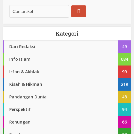
Kategori
Dari Redaksi
49
Info Islam
684
Irfan & Akhlak
99
Kisah & Hikmah
219
Pandangan Dunia
48
Perspektif
94
Renungan
66