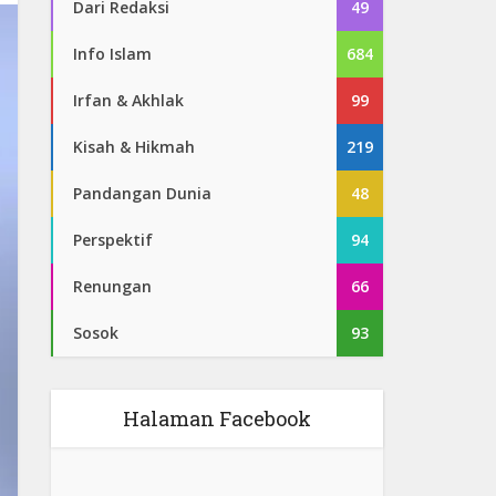
Dari Redaksi
49
Info Islam
684
Irfan & Akhlak
99
Kisah & Hikmah
219
Pandangan Dunia
48
Perspektif
94
Renungan
66
Sosok
93
Halaman Facebook