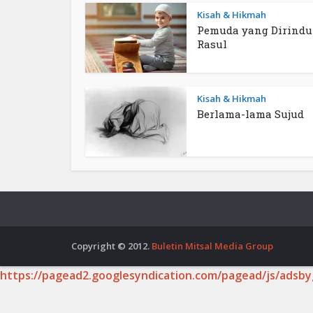
Kisah & Hikmah
Pemuda yang Dirind
Rasul
Kisah & Hikmah
Berlama-lama Sujud
Copyright © 2012.
Buletin Mitsal Media Group
https://pagead2.googlesyndication.com/pagead/js/adsby