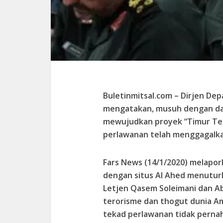
Buletinmitsal.com –
Dirjen Dep
mengatakan, musuh dengan da
mewujudkan proyek “Timur Ten
perlawanan telah menggagalk
Fars News (14/1/2020) melapo
dengan situs Al Ahed menutur
Letjen Qasem Soleimani dan A
terorisme dan thogut dunia Ame
tekad perlawanan tidak perna