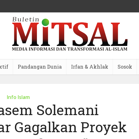
ktif
Pandangan Dunia
Irfan & Akhlak
Sosok
Info Islam
asem Solemani
ar Gagalkan Proyek