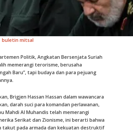
buletin mitsal
artemen Politik, Angkatan Bersenjata Suriah
lih memerangi terorisme, berusaha
gah Baru”, tapi budaya dan para pejuang
annya.
rkan, Brigjen Hassan Hassan dalam wawancara
kan, darah suci para komandan perlawanan,
bu Mahdi Al Muhandis telah memerangi
rika Serikat dan Zionisme, ini berarti bahwa
h takut pada armada dan kekuatan destruktif