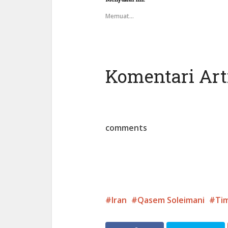
Memuat...
Komentari Arti
comments
Iran
Qasem Soleimani
Ti