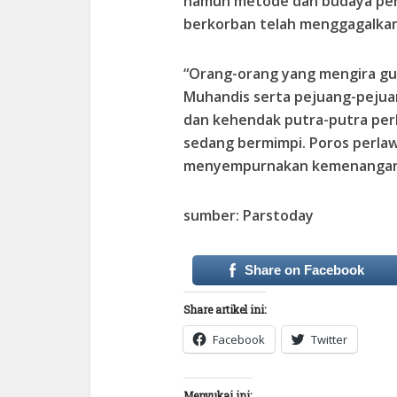
namun metode dan budaya perl
berkorban telah menggagalkan 
“Orang-orang yang mengira gug
Muhandis serta pejuang-pejua
dan kehendak putra-putra per
sedang bermimpi. Poros perlaw
menyempurnakan kemenangann
sumber: Parstoday
Share on Facebook
Share artikel ini:
Facebook
Twitter
Menyukai ini: