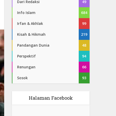
Dari Redaksi
49
Info Islam
684
Irfan & Akhlak
99
Kisah & Hikmah
219
Pandangan Dunia
48
Perspektif
94
Renungan
66
Sosok
93
Halaman Facebook