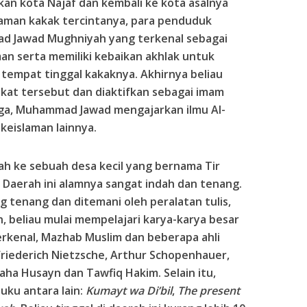
n kota Najaf dan kembali ke kota asalnya
aman kakak tercintanya, para penduduk
d Jawad Mughniyah yang terkenal sebagai
aman serta memiliki kebaikan akhlak untuk
 tempat tinggal kakaknya. Akhirnya beliau
at tersebut dan diaktifkan sebagai imam
juga, Muhammad Jawad mengajarkan ilmu Al-
keislaman lainnya.
ah ke sebuah desa kecil yang bernama Tir
. Daerah ini alamnya sangat indah dan tenang.
 tenang dan ditemani oleh peralatan tulis,
, beliau mulai mempelajari karya-karya besar
erkenal, Mazhab Muslim dan beberapa ahli
 Friederich Nietzsche, Arthur Schopenhauer,
ha Husayn dan Tawfiq Hakim. Selain itu,
uku antara lain:
Kumayt wa Di’bil
,
The present