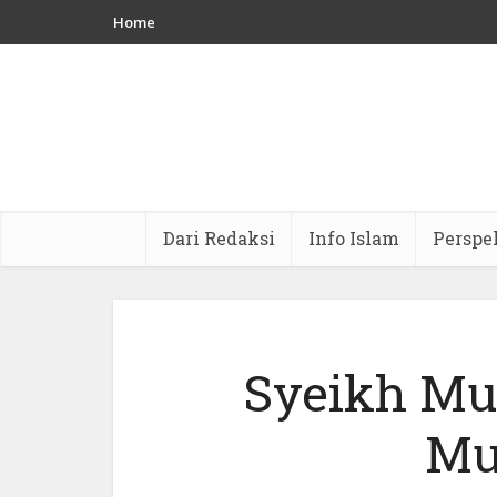
Home
Dari Redaksi
Info Islam
Perspe
Syeikh M
Mu