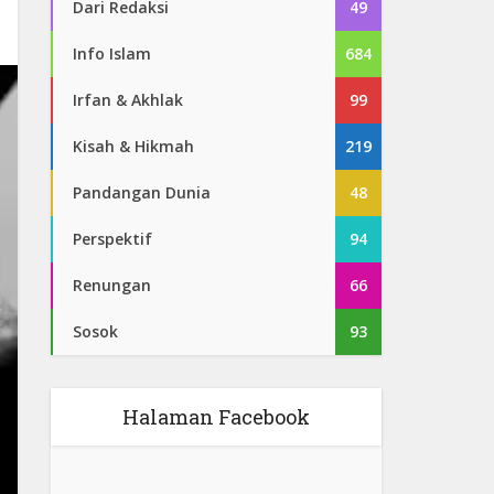
Dari Redaksi
49
Info Islam
684
Irfan & Akhlak
99
Kisah & Hikmah
219
Pandangan Dunia
48
Perspektif
94
Renungan
66
Sosok
93
Halaman Facebook