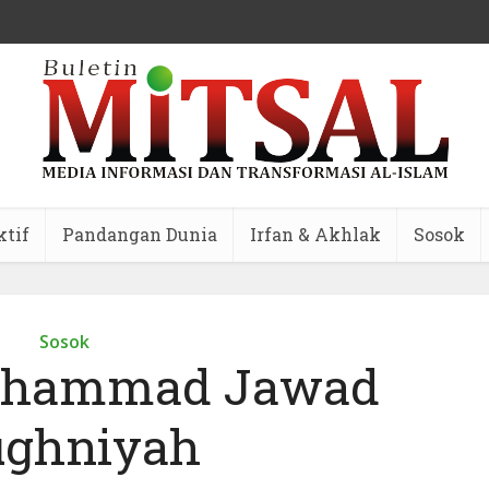
ktif
Pandangan Dunia
Irfan & Akhlak
Sosok
Sosok
uhammad Jawad
ghniyah