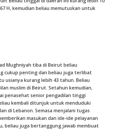
yah
. Beliau tinggal di daerah ini kurang lebih 10
67 H, kemudian beliau memutuskan untuk
 Mughniyah tiba di Beirut beliau
g cukup penting dan beliau juga terlibat
itu usianya kurang lebih 43 tahun. Beliau
ilan muslim di Beirut. Setahun kemudian,
i penasehat senior pengadilan tinggi
eliau kembali ditunjuk untuk menduduki
lan di Lebanon. Semasa menjalani tugas
memberikan masukan dan ide-ide pelayanan
 itu, beliau juga bertanggung jawab membuat