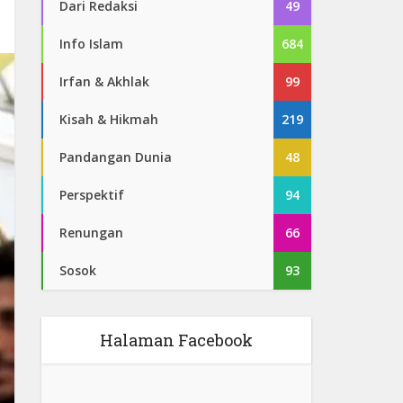
Dari Redaksi
49
Info Islam
684
Irfan & Akhlak
99
Kisah & Hikmah
219
Pandangan Dunia
48
Perspektif
94
Renungan
66
Sosok
93
Halaman Facebook