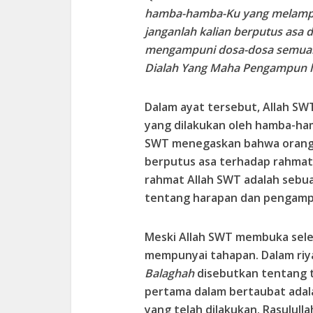
hamba-hamba-Ku yang melampaui
janganlah kalian berputus asa 
mengampuni dosa-dosa semuany
Dialah Yang Maha Pengampun l
Dalam ayat tersebut, Allah S
yang dilakukan oleh hamba-ham
SWT menegaskan bahwa orang-
berputus asa terhadap rahmat
rahmat Allah SWT adalah sebua
tentang harapan dan pengampun
Meski Allah SWT membuka sele
mempunyai tahapan. Dalam riya
Balaghah
disebutkan tentang 
pertama dalam bertaubat adal
yang telah dilakukan. Rasulul