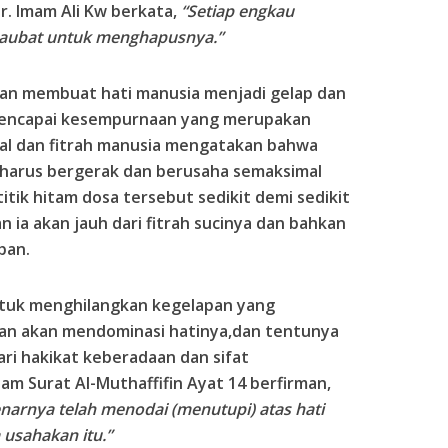
r. Imam Ali Kw berkata,
“Setiap engkau
taubat untuk menghapusnya.”
kan membuat hati manusia menjadi gelap dan
mencapai kesempurnaan yang merupakan
kal dan fitrah manusia mengatakan bahwa
 harus bergerak dan berusaha semaksimal
-titik hitam dosa tersebut sedikit demi sedikit
 ia akan jauh dari fitrah sucinya dan bahkan
pan.
untuk menghilangkan kegelapan yang
an akan mendominasi hatinya,dan tentunya
ari hakikat keberadaan dan sifat
am Surat Al-Muthaffifin Ayat 14 berfirman,
benarnya telah menodai (menutupi) atas hati
usahakan itu.”