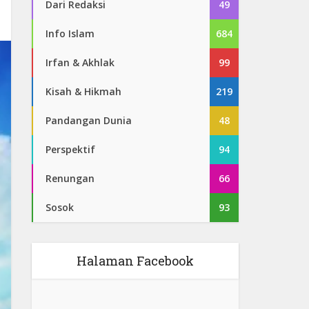
Dari Redaksi
49
Info Islam
684
Irfan & Akhlak
99
Kisah & Hikmah
219
Pandangan Dunia
48
Perspektif
94
Renungan
66
Sosok
93
Halaman Facebook