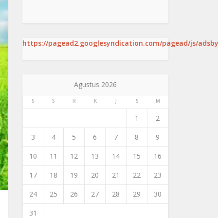
https://pagead2.googlesyndication.com/pagead/js/adsby
Agustus 2026
S
S
R
K
J
S
M
1
2
3
4
5
6
7
8
9
10
11
12
13
14
15
16
17
18
19
20
21
22
23
24
25
26
27
28
29
30
31