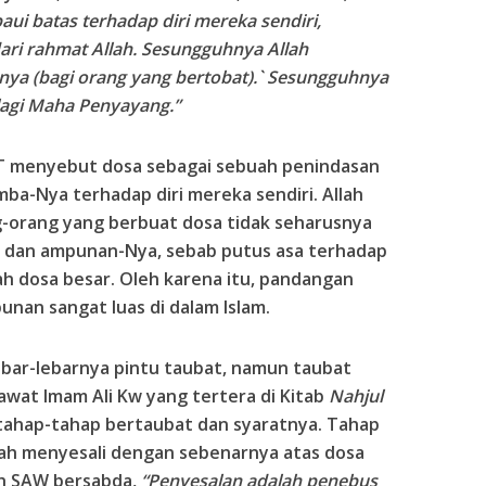
 batas terhadap diri mereka sendiri,
dari rahmat Allah. Sesungguhnya Allah
a (bagi orang yang bertobat).` Sesungguhnya
agi Maha Penyayang.”
WT menyebut dosa sebagai sebuah penindasan
ba-Nya terhadap diri mereka sendiri. Allah
orang yang berbuat dosa tidak seharusnya
 dan ampunan-Nya, sebab putus asa terhadap
h dosa besar. Oleh karena itu, pandangan
an sangat luas di dalam Islam.
bar-lebarnya pintu taubat, namun taubat
wat Imam Ali Kw yang tertera di Kitab
Nahjul
tahap-tahap bertaubat dan syaratnya. Tahap
ah menyesali dengan sebenarnya atas dosa
lah SAW bersabda,
“Penyesalan adalah penebus