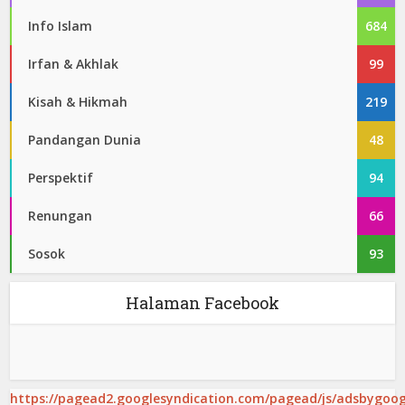
Info Islam
684
Irfan & Akhlak
99
Kisah & Hikmah
219
Pandangan Dunia
48
Perspektif
94
Renungan
66
Sosok
93
Halaman Facebook
https://pagead2.googlesyndication.com/pagead/js/adsbygoogl