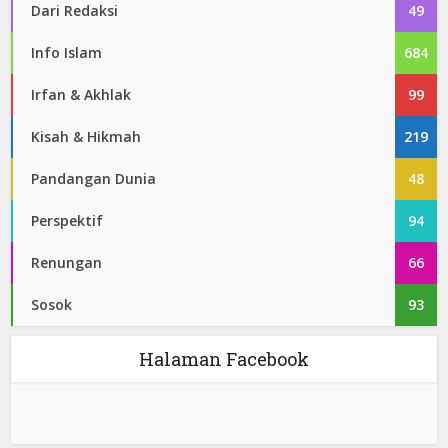
Dari Redaksi
49
Info Islam
684
Irfan & Akhlak
99
Kisah & Hikmah
219
Pandangan Dunia
48
Perspektif
94
Renungan
66
Sosok
93
Halaman Facebook