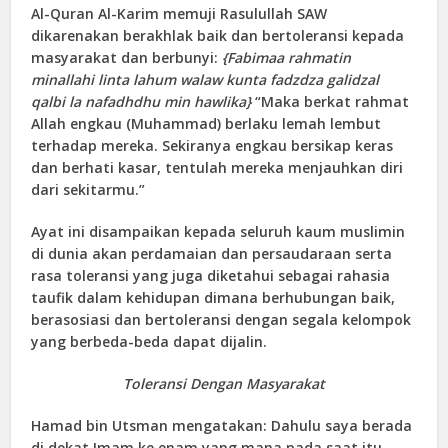
Al-Quran Al-Karim memuji Rasulullah SAW
dikarenakan berakhlak baik dan bertoleransi kepada
masyarakat dan berbunyi:
{Fabimaa rahmatin
minallahi linta lahum walaw kunta fadzdza galidzal
qalbi la nafadhdhu min hawlika}
“Maka berkat rahmat
Allah engkau (Muhammad) berlaku lemah lembut
terhadap mereka. Sekiranya engkau bersikap keras
dan berhati kasar, tentulah mereka menjauhkan diri
dari sekitarmu.”
Ayat ini disampaikan kepada seluruh kaum muslimin
di dunia akan perdamaian dan persaudaraan serta
rasa toleransi yang juga diketahui sebagai rahasia
taufik dalam kehidupan dimana berhubungan baik,
berasosiasi dan bertoleransi dengan segala kelompok
yang berbeda-beda dapat dijalin.
Toleransi Dengan Masyarakat
Hamad bin Utsman mengatakan: Dahulu saya berada
di dekat Imam ke enam yang mana pada saat itu