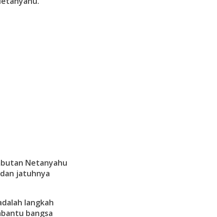
Netanyahu.
ambutan Netanyahu
dan jatuhnya
 adalah langkah
embantu bangsa