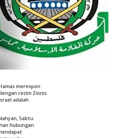
, Hamas merespon
engan rezim Zionis
srael adalah
 Nahyan, Sabtu
lihan hubungan
 mendapat