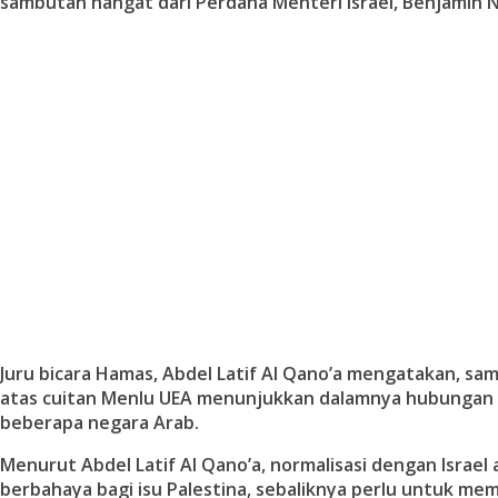
sambutan hangat dari Perdana Menteri Israel, Benjamin 
Juru bicara Hamas, Abdel Latif Al Qano’a mengatakan, s
atas cuitan Menlu UEA menunjukkan dalamnya hubungan 
beberapa negara Arab.
Menurut Abdel Latif Al Qano’a, normalisasi dengan Israel
berbahaya bagi isu Palestina, sebaliknya perlu untuk m