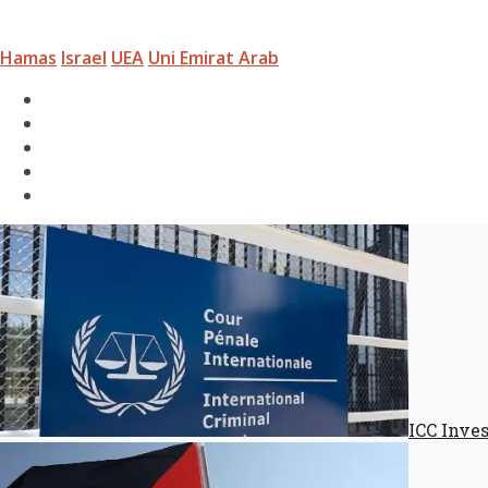
Hamas
Israel
UEA
Uni Emirat Arab
ICC Inve