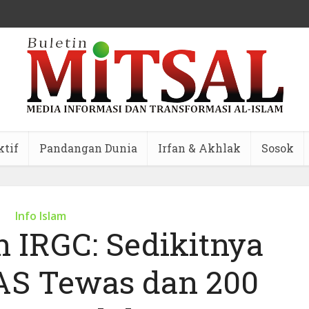
ktif
Pandangan Dunia
Irfan & Akhlak
Sosok
Info Islam
en IRGC: Sedikitnya
 AS Tewas dan 200