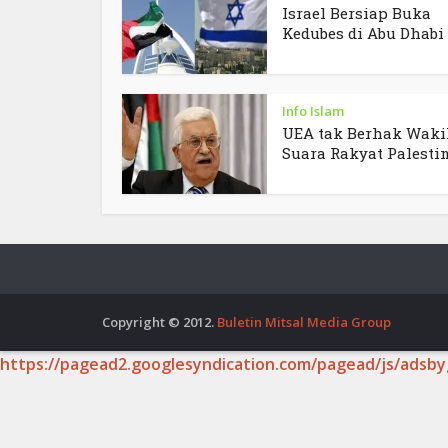
Israel Bersiap Buka
Kedubes di Abu Dhabi
Info Islam
UEA tak Berhak Waki
Suara Rakyat Palesti
Copyright © 2012.
Buletin Mitsal Media Group
https://pagead2.googlesyndication.com/pagead/js/adsby