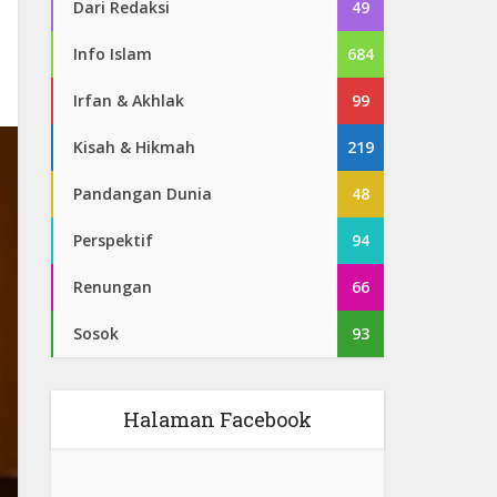
Dari Redaksi
49
Info Islam
684
Irfan & Akhlak
99
Kisah & Hikmah
219
Pandangan Dunia
48
Perspektif
94
Renungan
66
Sosok
93
Halaman Facebook