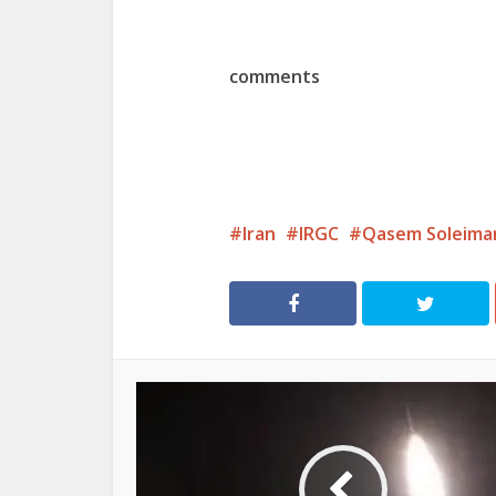
comments
Iran
IRGC
Qasem Soleima