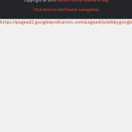
Click here to add footer navigation
https://pagead2.googlesyndication.com/pagead/js/adsbygoogle