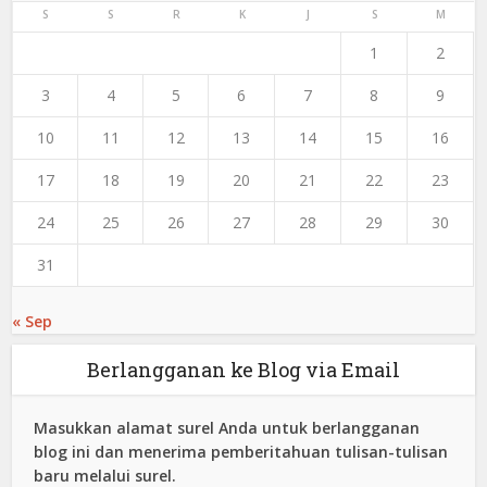
S
S
R
K
J
S
M
1
2
3
4
5
6
7
8
9
10
11
12
13
14
15
16
17
18
19
20
21
22
23
24
25
26
27
28
29
30
31
« Sep
Berlangganan ke Blog via Email
Masukkan alamat surel Anda untuk berlangganan
blog ini dan menerima pemberitahuan tulisan-tulisan
baru melalui surel.