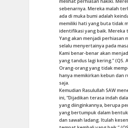
melihat perhiasan hakiki. Mer
sebenarnya. Mereka malah ter
ada di muka bumi adalah kein
memiliki hati yang buta tidak
identifikasi yang baik. Merek
Yang akan menjadi perhiasan m
selalu menyertainya pada mas
Kami benar-benar akan menjadi
yang tandus lagi kering.” (QS. Al
Orang-orang yang tidak mempe
hanya memikirkan kebun dan r
saja.
Kemudian Rasulullah SAW men
ini, “Dijadikan terasa indah d
yang diinginkannya, berupa p
yang bertumpuk dalam bentuk 
dan sawah ladang. Itulah kesena
tempat kembali yang baik.” (QS.