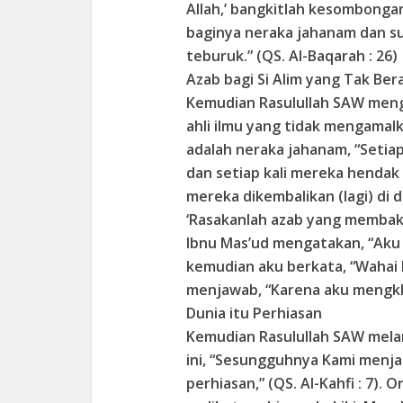
Allah,’ bangkitlah kesombonga
baginya neraka jahanam dan s
teburuk.” (QS. Al-Baqarah : 26)
Azab bagi Si Alim yang Tak Ber
Kemudian Rasulullah SAW menga
ahli ilmu yang tidak mengamal
adalah neraka jahanam, “Setiap 
dan setiap kali mereka hendak 
mereka dikembalikan (lagi) di
‘Rasakanlah azab yang membakar i
Ibnu Mas’ud mengatakan, “Aku 
kemudian aku berkata, “Wahai 
menjawab, “Karena aku mengk
Dunia itu Perhiasan
Kemudian Rasulullah SAW mela
ini, “Sesungguhnya Kami menja
perhiasan,” (QS. Al-Kahfi : 7)