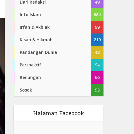
Dari Redaksi
49
Info Islam
684
Irfan & Akhlak
99
Kisah & Hikmah
219
Pandangan Dunia
48
Perspektif
94
Renungan
66
Sosok
93
Halaman Facebook