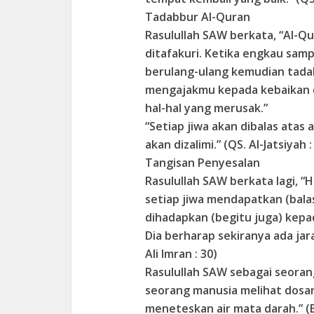
Tadabbur Al-Quran
Rasulullah SAW berkata, “Al-Qu
ditafakuri. Ketika engkau samp
berulang-ulang kemudian tada
mengajakmu kepada kebaikan 
hal-hal yang merusak.”
“Setiap jiwa akan dibalas ata
akan dizalimi.” (QS. Al-Jatsiyah :
Tangisan Penyesalan
Rasulullah SAW berkata lagi, “H
setiap jiwa mendapatkan (balas
dihadapkan (begitu juga) kepa
Dia berharap sekiranya ada jara
Ali Imran : 30)
Rasulullah SAW sebagai seoran
seorang manusia melihat dosany
meneteskan air mata darah.”