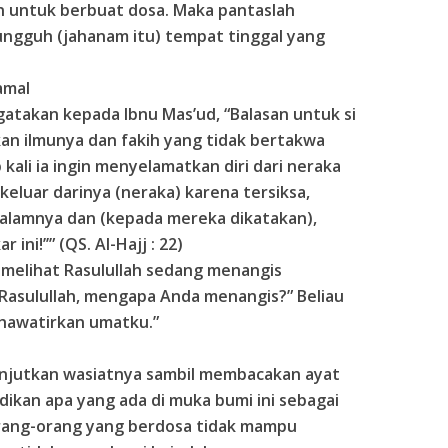
n untuk berbuat dosa. Maka pantaslah
ungguh (jahanam itu) tempat tinggal yang
amal
takan kepada Ibnu Mas’ud, “Balasan untuk si
kan ilmunya dan fakih yang tidak bertakwa
kali ia ingin menyelamatkan diri dari neraka
keluar darinya (neraka) karena tersiksa,
 dalamnya dan (kepada mereka dikatakan),
ni!’’” (QS. Al-Hajj : 22)
melihat Rasulullah sedang menangis
Rasulullah, mengapa Anda menangis?” Beliau
hawatirkan umatku.”
njutkan wasiatnya sambil membacakan ayat
dikan apa yang ada di muka bumi ini sebagai
. Orang-orang yang berdosa tidak mampu