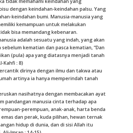
eka tidak memahami keindahan yang
bisu dengan keindahan-keindahan palsu. Yang
dahan-keindahan bumi. Manusia-manusia yang
 memiliki kemampuan untuk melakukan
a tidak bisa memandang kebenaran.
anusia adalah sesuatu yang indah, yang akan
a sebelum kematian dan pasca kematian, “Dan
kan (pula) apa yang diatasnya menjadi tanah
-Kahfi : 8)
rcantik dirinya dengan ilmu dan takwa atau
umah artinya ia hanya memperindah tanah
eruskan nasihatnya dengan membacakan ayat
alam pandangan manusia cinta terhadap apa
erempuan-perempuan, anak-anak, harta benda
emas dan perak, kuda pilihan, hewan ternak
ngan hidup di dunia, dan di sisi Allah itu
 Ali-Imran : 14-15)