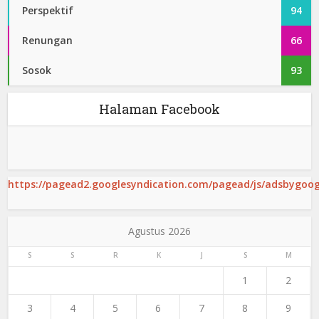
Perspektif
94
Renungan
66
Sosok
93
Halaman Facebook
https://pagead2.googlesyndication.com/pagead/js/adsbygoogl
Agustus 2026
S
S
R
K
J
S
M
1
2
3
4
5
6
7
8
9