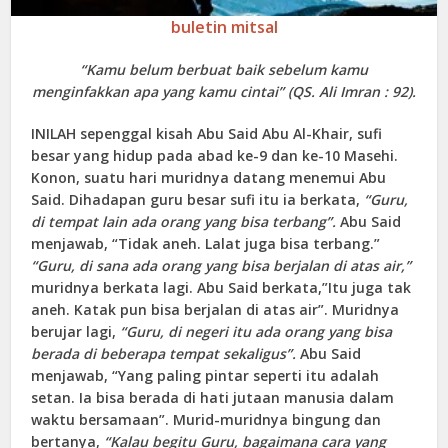
buletin mitsal
“Kamu belum berbuat baik sebelum kamu
menginfakkan apa yang kamu cintai” (QS. Ali Imran : 92).
INILAH sepenggal kisah Abu Said Abu Al-Khair, sufi
besar yang hidup pada abad ke-9 dan ke-10 Masehi.
Konon, suatu hari muridnya datang menemui Abu
Said. Dihadapan guru besar sufi itu ia berkata,
“Guru,
di tempat lain ada orang yang bisa terbang”.
Abu Said
menjawab, “Tidak aneh. Lalat juga bisa terbang.”
“Guru, di sana ada orang yang bisa berjalan di atas air,”
muridnya berkata lagi. Abu Said berkata,”Itu juga tak
aneh. Katak pun bisa berjalan di atas air”. Muridnya
berujar lagi,
“Guru, di negeri itu ada orang yang bisa
berada di beberapa tempat sekaligus”.
Abu Said
menjawab, “Yang paling pintar seperti itu adalah
setan. Ia bisa berada di hati jutaan manusia dalam
waktu bersamaan”. Murid-muridnya bingung dan
bertanya,
“Kalau begitu Guru, bagaimana cara yang