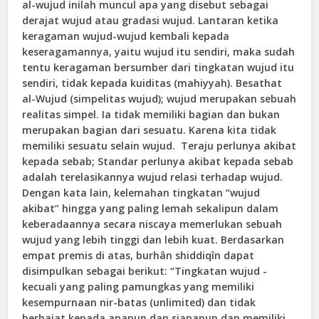
al-wujud inilah muncul apa yang disebut sebagai
derajat wujud atau gradasi wujud. Lantaran ketika
keragaman wujud-wujud kembali kepada
keseragamannya, yaitu wujud itu sendiri, maka sudah
tentu keragaman bersumber dari tingkatan wujud itu
sendiri, tidak kepada kuiditas (mahiyyah). Besathat
al-Wujud (simpelitas wujud); wujud merupakan sebuah
realitas simpel. Ia tidak memiliki bagian dan bukan
merupakan bagian dari sesuatu. Karena kita tidak
memiliki sesuatu selain wujud. Teraju perlunya akibat
kepada sebab; Standar perlunya akibat kepada sebab
adalah terelasikannya wujud relasi terhadap wujud.
Dengan kata lain, kelemahan tingkatan “wujud
akibat” hingga yang paling lemah sekalipun dalam
keberadaannya secara niscaya memerlukan sebuah
wujud yang lebih tinggi dan lebih kuat. Berdasarkan
empat premis di atas, burhân shiddiqîn dapat
disimpulkan sebagai berikut: “Tingkatan wujud -
kecuali yang paling pamungkas yang memiliki
kesempurnaan nir-batas (unlimited) dan tidak
berhajat kepada apapun dan siapapun dan memiliki