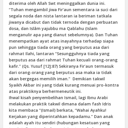
diterima oleh Allah Swt meninggalkan dunia ini.
“Tuhan mengambil jiwa Fir’aun sementara ia suci dari
segala noda dan nista lantaran ia beriman tatkala
jiwanya dicabut dan tidak ternoda dengan perbuatan
dosa, dan Islâm yajubbu ma Qablahu (Islam
menganulir apa yang dianut sebelumnya). Dan Tuhan
menempatkan ayat atas inayahnya terhadap siapa
pun sehingga tiada orang yang berputus asa dari
rahmat Ilahi, lantaran “Sesungguhnya tiada yang
berputus asa dari rahmat Tuhan kecuali orang-orang
kafir.” (Qs. Yusuf [12]:87) Sekiranya Fir’aun termasuk
dari orang-orang yang berputus asa maka ia tidak
akan bergegas memilih iman.” Demikian takwil
Syaikh Akbar ini yang tidak kurang menuai pro-kontra
atas praktiknya berhermeneutik ini.
Ihwal kisah penyembelihan Ismail, lagi Ibnu Arabi
melakukan praktik takwil dimana dalam fash Idris
kita membaca “(Ismail) berkata, “Wahai Ayahku!
Kerjakan yang diperintahkan kepadamu.” Dan anak
adalah ayah itu sendiri (hubungan kesatuan yang