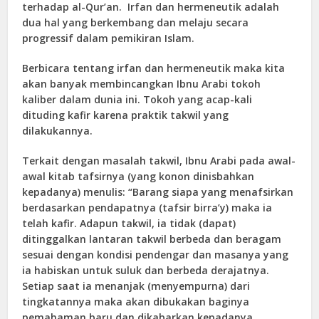
terhadap al-Qur’an. Irfan dan hermeneutik adalah
dua hal yang berkembang dan melaju secara
progressif dalam pemikiran Islam.
Berbicara tentang irfan dan hermeneutik maka kita
akan banyak membincangkan Ibnu Arabi tokoh
kaliber dalam dunia ini. Tokoh yang acap-kali
dituding kafir karena praktik takwil yang
dilakukannya.
Terkait dengan masalah takwil, Ibnu Arabi pada awal-
awal kitab tafsirnya (yang konon dinisbahkan
kepadanya) menulis: “Barang siapa yang menafsirkan
berdasarkan pendapatnya (tafsir birra’y) maka ia
telah kafir. Adapun takwil, ia tidak (dapat)
ditinggalkan lantaran takwil berbeda dan beragam
sesuai dengan kondisi pendengar dan masanya yang
ia habiskan untuk suluk dan berbeda derajatnya.
Setiap saat ia menanjak (menyempurna) dari
tingkatannya maka akan dibukakan baginya
pemahaman baru dan dikabarkan kepadanya