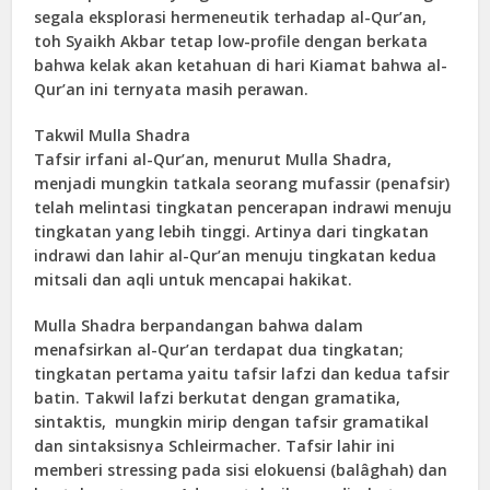
segala eksplorasi hermeneutik terhadap al-Qur’an,
toh Syaikh Akbar tetap low-profile dengan berkata
bahwa kelak akan ketahuan di hari Kiamat bahwa al-
Qur’an ini ternyata masih perawan.
Takwil Mulla Shadra
Tafsir irfani al-Qur’an, menurut Mulla Shadra,
menjadi mungkin tatkala seorang mufassir (penafsir)
telah melintasi tingkatan pencerapan indrawi menuju
tingkatan yang lebih tinggi. Artinya dari tingkatan
indrawi dan lahir al-Qur’an menuju tingkatan kedua
mitsali dan aqli untuk mencapai hakikat.
Mulla Shadra berpandangan bahwa dalam
menafsirkan al-Qur’an terdapat dua tingkatan;
tingkatan pertama yaitu tafsir lafzi dan kedua tafsir
batin. Takwil lafzi berkutat dengan gramatika,
sintaktis, mungkin mirip dengan tafsir gramatikal
dan sintaksisnya Schleirmacher. Tafsir lahir ini
memberi stressing pada sisi elokuensi (balâghah) dan