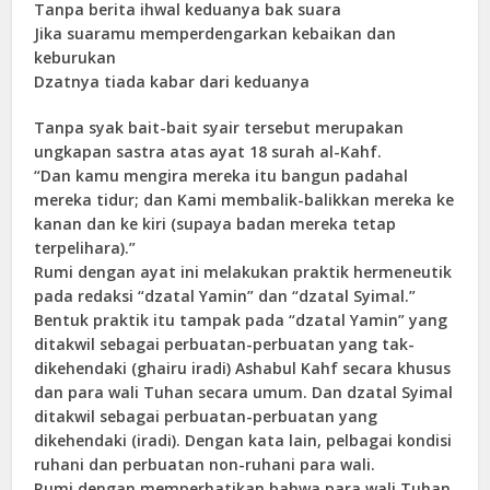
Tanpa berita ihwal keduanya bak suara
Jika suaramu memperdengarkan kebaikan dan
keburukan
Dzatnya tiada kabar dari keduanya
Tanpa syak bait-bait syair tersebut merupakan
ungkapan sastra atas ayat 18 surah al-Kahf.
“Dan kamu mengira mereka itu bangun padahal
mereka tidur; dan Kami membalik-balikkan mereka ke
kanan dan ke kiri (supaya badan mereka tetap
terpelihara).”
Rumi dengan ayat ini melakukan praktik hermeneutik
pada redaksi “dzatal Yamin” dan “dzatal Syimal.”
Bentuk praktik itu tampak pada “dzatal Yamin” yang
ditakwil sebagai perbuatan-perbuatan yang tak-
dikehendaki (ghairu iradi) Ashabul Kahf secara khusus
dan para wali Tuhan secara umum. Dan dzatal Syimal
ditakwil sebagai perbuatan-perbuatan yang
dikehendaki (iradi). Dengan kata lain, pelbagai kondisi
ruhani dan perbuatan non-ruhani para wali.
Rumi dengan memperhatikan bahwa para wali Tuhan