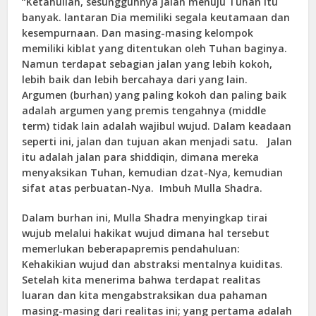
“Ketahuilah, sesungguhnya jalan menuju Tuhan itu
banyak. lantaran Dia memiliki segala keutamaan dan
kesempurnaan. Dan masing-masing kelompok
memiliki kiblat yang ditentukan oleh Tuhan baginya.
Namun terdapat sebagian jalan yang lebih kokoh,
lebih baik dan lebih bercahaya dari yang lain.
Argumen (burhan) yang paling kokoh dan paling baik
adalah argumen yang premis tengahnya (middle
term) tidak lain adalah wajibul wujud. Dalam keadaan
seperti ini, jalan dan tujuan akan menjadi satu. Jalan
itu adalah jalan para shiddiqin, dimana mereka
menyaksikan Tuhan, kemudian dzat-Nya, kemudian
sifat atas perbuatan-Nya. Imbuh Mulla Shadra.
Dalam burhan ini, Mulla Shadra menyingkap tirai
wujub melalui hakikat wujud dimana hal tersebut
memerlukan beberapapremis pendahuluan:
Kehakikian wujud dan abstraksi mentalnya kuiditas.
Setelah kita menerima bahwa terdapat realitas
luaran dan kita mengabstraksikan dua pahaman
masing-masing dari realitas ini; yang pertama adalah