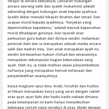
terajut di antara keduanya). Lantaran hubungan
antara seorang salik dan syaikh mukammil adalah
sebanding dengan hubungan anak kepada ayahnya.
Syaikh Akbar menukil hikayat Ibrahim dan Ismail. Dan
ucapan murid kepada syaikhnya, “Kerjakan yang
diperintahkan kepadamu,” adalah bentuk kepasrahan
murid dihadapan gurunya. Dan isyarah atas
perbuatan guru bukan dari dirinya sendiri; melainkan
perintah Ilahi dan ia merupakan sebuah media antara
salik dan Hadrat Haq. Dan anak merupakan ayah itu
sendiri berdasarkan hukum ittihad dan emanasinya
merupakan sekumpulan bagian keberadaan sang
ayah. Oleh itu, ia tidak melihat selain penyembelihan
nafsunya yang merupakan bentuk kefanaan dan
penyembelihan ananiyahnya.
Karya magnum opus Ibnu ‘Arabi, Futuhât dan Fushûs
al-Hikam merupakan karya yang sarat dengan takwil
atas ayat-ayat Ilahi dan hadis-hadis nabawi dimana
pada kesempatan ini kami hanya menyebutkan
beberapa contoh yang tersebut di atas. Meski dengan