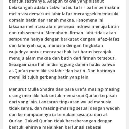
bentuk sastranya. Adapun takwil yang disebut
belakangan adalah takwil atau tafsir batin bermakna
melintasi demarkasi lahir lafaz merangsek memasuki
domain batin dan ranah makna. Fenomena ini
laksana melintasi alam persepsi indrawi menuju batin
dan ruh semesta. Memahami firman Ilahi tidak akan
sempurna hanya dengan berkutat dengan lafaz-lafaz
dan lahiriyah saja, manusia dengan tingkatan
wujudnya untuk mencapai hakikat harus beranjak
menuju alam makna dan batin dari firman tersebut.
Sebagaimana hal ini disinggung dalam hadis bahwa
al-Qur’an memiliki sisi lahir dan batin. Dan batinnya
memiliki tujuh gerbang batin yang lain.
Menurut Mulla Shadra dan para urafa masing-masing
orang memiliki hak untuk memaknai Qur’an terpisah
dari yang lain. Lantaran tingkatan wujud manusia
tidak sama, dan masing-masing sesuai dengan wadah
dan kemampuannya ia temukan sesuatu dari al-
Qur’an. Takwil Qur’an tidak berseberangan dengan
bentuk lahirnya melainkan berfungsi sebagai