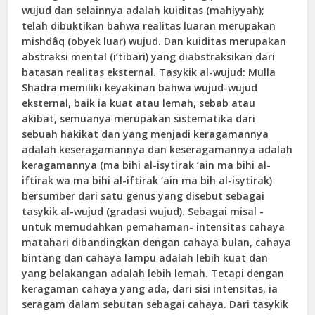
wujud dan selainnya adalah kuiditas (mahiyyah);
telah dibuktikan bahwa realitas luaran merupakan
mishdâq (obyek luar) wujud. Dan kuiditas merupakan
abstraksi mental (i’tibari) yang diabstraksikan dari
batasan realitas eksternal. Tasykik al-wujud: Mulla
Shadra memiliki keyakinan bahwa wujud-wujud
eksternal, baik ia kuat atau lemah, sebab atau
akibat, semuanya merupakan sistematika dari
sebuah hakikat dan yang menjadi keragamannya
adalah keseragamannya dan keseragamannya adalah
keragamannya (ma bihi al-isytirak ‘ain ma bihi al-
iftirak wa ma bihi al-iftirak ‘ain ma bih al-isytirak)
bersumber dari satu genus yang disebut sebagai
tasykik al-wujud (gradasi wujud). Sebagai misal -
untuk memudahkan pemahaman- intensitas cahaya
matahari dibandingkan dengan cahaya bulan, cahaya
bintang dan cahaya lampu adalah lebih kuat dan
yang belakangan adalah lebih lemah. Tetapi dengan
keragaman cahaya yang ada, dari sisi intensitas, ia
seragam dalam sebutan sebagai cahaya. Dari tasykik