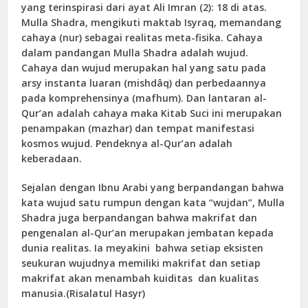
yang terinspirasi dari ayat Ali Imran (2): 18 di atas.
Mulla Shadra, mengikuti maktab Isyraq, memandang
cahaya (nur) sebagai realitas meta-fisika. Cahaya
dalam pandangan Mulla Shadra adalah wujud.
Cahaya dan wujud merupakan hal yang satu pada
arsy instanta luaran (mishdâq) dan perbedaannya
pada komprehensinya (mafhum). Dan lantaran al-
Qur’an adalah cahaya maka Kitab Suci ini merupakan
penampakan (mazhar) dan tempat manifestasi
kosmos wujud. Pendeknya al-Qur’an adalah
keberadaan.
Sejalan dengan Ibnu Arabi yang berpandangan bahwa
kata wujud satu rumpun dengan kata “wujdan”, Mulla
Shadra juga berpandangan bahwa makrifat dan
pengenalan al-Qur’an merupakan jembatan kepada
dunia realitas. Ia meyakini bahwa setiap eksisten
seukuran wujudnya memiliki makrifat dan setiap
makrifat akan menambah kuiditas dan kualitas
manusia.(Risalatul Hasyr)