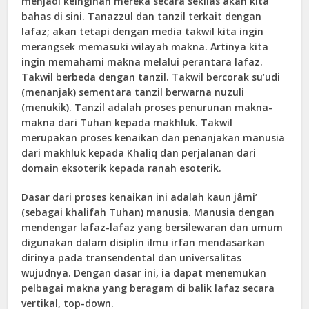
menjadi keinginan mereka secara sekilas akan kita
bahas di sini. Tanazzul dan tanzil terkait dengan
lafaz; akan tetapi dengan media takwil kita ingin
merangsek memasuki wilayah makna. Artinya kita
ingin memahami makna melalui perantara lafaz.
Takwil berbeda dengan tanzil. Takwil bercorak su’udi
(menanjak) sementara tanzil berwarna nuzuli
(menukik). Tanzil adalah proses penurunan makna-
makna dari Tuhan kepada makhluk. Takwil
merupakan proses kenaikan dan penanjakan manusia
dari makhluk kepada Khaliq dan perjalanan dari
domain eksoterik kepada ranah esoterik.
Dasar dari proses kenaikan ini adalah kaun jâmi’
(sebagai khalifah Tuhan) manusia. Manusia dengan
mendengar lafaz-lafaz yang bersilewaran dan umum
digunakan dalam disiplin ilmu irfan mendasarkan
dirinya pada transendental dan universalitas
wujudnya. Dengan dasar ini, ia dapat menemukan
pelbagai makna yang beragam di balik lafaz secara
vertikal, top-down.