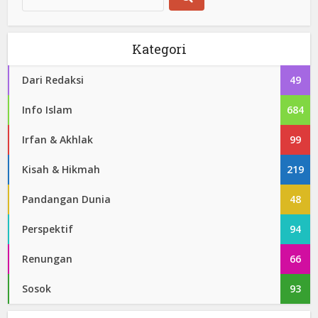
Kategori
Dari Redaksi
49
Info Islam
684
Irfan & Akhlak
99
Kisah & Hikmah
219
Pandangan Dunia
48
Perspektif
94
Renungan
66
Sosok
93