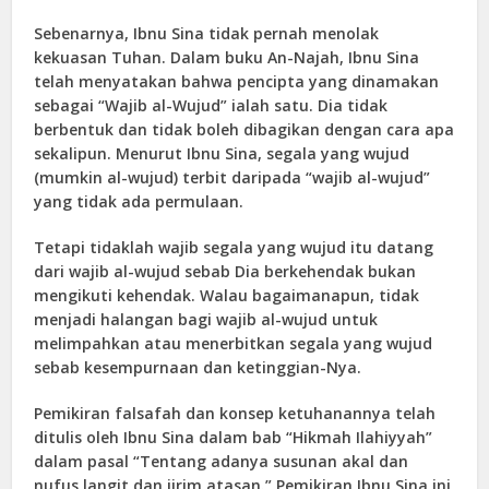
Sebenarnya, Ibnu Sina tidak pernah menolak
kekuasan Tuhan. Dalam buku An-Najah, Ibnu Sina
telah menyatakan bahwa pencipta yang dinamakan
sebagai “Wajib al-Wujud” ialah satu. Dia tidak
berbentuk dan tidak boleh dibagikan dengan cara apa
sekalipun. Menurut Ibnu Sina, segala yang wujud
(mumkin al-wujud) terbit daripada “wajib al-wujud”
yang tidak ada permulaan.
Tetapi tidaklah wajib segala yang wujud itu datang
dari wajib al-wujud sebab Dia berkehendak bukan
mengikuti kehendak. Walau bagaimanapun, tidak
menjadi halangan bagi wajib al-wujud untuk
melimpahkan atau menerbitkan segala yang wujud
sebab kesempurnaan dan ketinggian-Nya.
Pemikiran falsafah dan konsep ketuhanannya telah
ditulis oleh Ibnu Sina dalam bab “Hikmah Ilahiyyah”
dalam pasal “Tentang adanya susunan akal dan
nufus langit dan jirim atasan.” Pemikiran Ibnu Sina ini