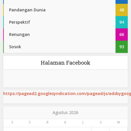
Pandangan Dunia
48
Perspektif
94
Renungan
66
Sosok
93
Halaman Facebook
https://pagead2.googlesyndication.com/pagead/js/adsbygoogl
Agustus 2026
S
S
R
K
J
S
M