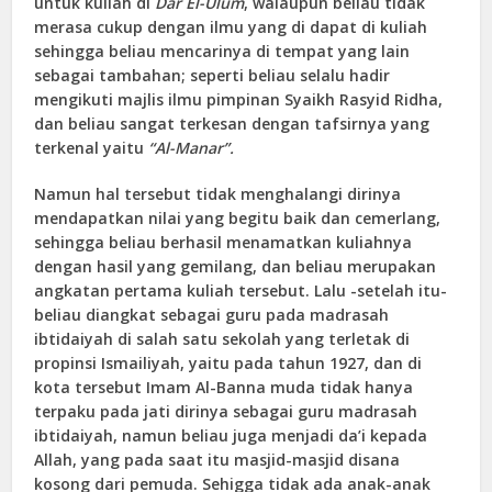
untuk kuliah di
Dar El-Ulum
, walaupun beliau tidak
merasa cukup dengan ilmu yang di dapat di kuliah
sehingga beliau mencarinya di tempat yang lain
sebagai tambahan; seperti beliau selalu hadir
mengikuti majlis ilmu pimpinan Syaikh Rasyid Ridha,
dan beliau sangat terkesan dengan tafsirnya yang
terkenal yaitu
“Al-Manar”.
Namun hal tersebut tidak menghalangi dirinya
mendapatkan nilai yang begitu baik dan cemerlang,
sehingga beliau berhasil menamatkan kuliahnya
dengan hasil yang gemilang, dan beliau merupakan
angkatan pertama kuliah tersebut. Lalu -setelah itu-
beliau diangkat sebagai guru pada madrasah
ibtidaiyah di salah satu sekolah yang terletak di
propinsi Ismailiyah, yaitu pada tahun 1927, dan di
kota tersebut Imam Al-Banna muda tidak hanya
terpaku pada jati dirinya sebagai guru madrasah
ibtidaiyah, namun beliau juga menjadi da’i kepada
Allah, yang pada saat itu masjid-masjid disana
kosong dari pemuda. Sehigga tidak ada anak-anak