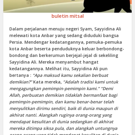
buletin mitsal
Dalam perjalanan menuju negeri Syam, Sayyidina Ali
melewati kota Anbar yang sedang diduduki bangsa
Persia. Mendengar kedatangannya, pemuka-pemuka
kota Anbar beserta penduduknya keluar berbondong-
bondong dan berkerumun berjejal-jejal di sekeliling
Sayyidina Ali. Mereka menyambut hangat
kedatangannya. Melihat itu, Sayyidina Ali pun
bertanya :
“Apa maksud kamu sekalian berbuat
demikian?”
Kata mereka,
“Adalah tradisi kami untuk
mengagungkan pemimpin-pemimpin kami.” “Demi
Allah, perbuatan demikian tidaklah bermanfaat bagi
pemimpin-pemimpin, dan kamu benar-benar telah
menyulitkan dirimu sendiri, baik di dunia maupun di
akhirat nanti. Alangkah ruginya orang-orang yang
mendapat kesulitan di dunia sedangkan di akhirat
mereka ditimpa siksa pula, dan alangkah untungnya
orang-orang yang tidak mendapat kesulitan di dunia,