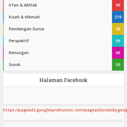
Irfan & Akhlak
99
Kisah & Hikmah
219
Pandangan Dunia
48
Perspektif
94
Renungan
66
Sosok
93
Halaman Facebook
https://pagead2.googlesyndication.com/pagead/js/adsbygoogl