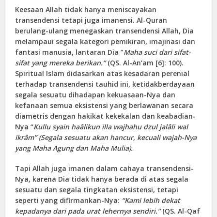
Keesaan Allah tidak hanya meniscayakan
transendensi tetapi juga imanensi. Al-Quran
berulang-ulang menegaskan transendensi Allah, Dia
melampaui segala kategori pemikiran, imajinasi dan
fantasi manusia, lantaran Dia “
Maha suci dari sifat-
sifat yang mereka berikan.”
(QS. Al-An’am [6]: 100).
Spiritual Islam didasarkan atas kesadaran perenial
terhadap transendensi tauhid ini, ketidakberdayaan
segala sesuatu dihadapan kekuasaan-Nya dan
kefanaan semua eksistensi yang berlawanan secara
diametris dengan hakikat kekekalan dan keabadian-
Nya “
Kullu syain haâlikun illa wajhahu dzul jalâli wal
ikrâm” (Segala sesuatu akan hancur, kecuali wajah-Nya
yang Maha Agung dan Maha Mulia).
Tapi Allah juga imanen dalam cahaya transendensi-
Nya, karena Dia tidak hanya berada di atas segala
sesuatu dan segala tingkatan eksistensi, tetapi
seperti yang difirmankan-Nya:
“Kami lebih dekat
kepadanya dari pada urat lehernya sendiri.”
(QS. Al-Qaf