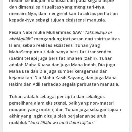
medan kehidupan manusia dan pada segala aspek
dan dimensi spiritualitas yang mengitari-Nya,
mencari-Nya, dan mengerahkan totalitas perhatian
kepada-Nya sebagi tujuan eksistensi manusia.
Pesan Nabi mulia Muhammad SAW “
Takhallâqu bi
akhlâqillâh
” mengandung inti pesan dari spiritualitas
Islam, sebab realitas eksistensi Tuhan yang
MahaSempurna tidak hanya bersifat transenden
(batin) tetapi juga bersifat imanen (zahir). Tuhan
adalah Maha Kuasa dan juga Maha Indah, Dia juga
Maha Esa dan Dia juga sumber keragaman dan
kejamakan. Dia Maha Kasih Sayang, dan juga Maha
Hakim dan Adil terhadap segala perbuatan manusia.
Tuhan adalah sebagai pencipta dan sekaligus
pemelihara alam eksistensi, baik yang non-materi
maupun yang materi, dan Tuhan juga sebagai tujuan
akhir yang ingin dituju oleh perjalanan seluruh
makhluk “
Innâ lillâhi wa innâ ilaihi râji’un.
“