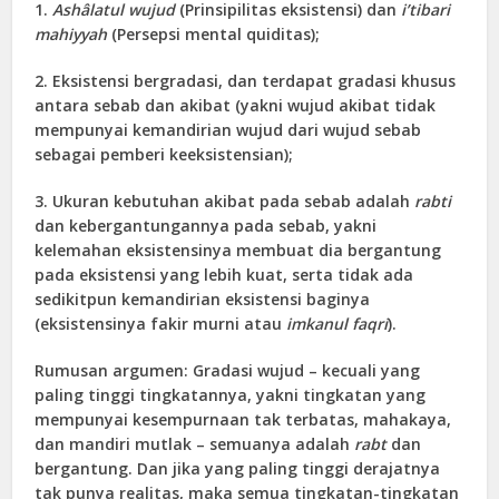
1.
Ashâlatul wujud
(Prinsipilitas eksistensi) dan
i’tibari
mahiyyah
(Persepsi mental quiditas);
2. Eksistensi bergradasi, dan terdapat gradasi khusus
antara sebab dan akibat (yakni wujud akibat tidak
mempunyai kemandirian wujud dari wujud sebab
sebagai pemberi keeksistensian);
3. Ukuran kebutuhan akibat pada sebab adalah
rabti
dan kebergantungannya pada sebab, yakni
kelemahan eksistensinya membuat dia bergantung
pada eksistensi yang lebih kuat, serta tidak ada
sedikitpun kemandirian eksistensi baginya
(eksistensinya fakir murni atau
imkanul faqri
).
Rumusan argumen: Gradasi wujud – kecuali yang
paling tinggi tingkatannya, yakni tingkatan yang
mempunyai kesempurnaan tak terbatas, mahakaya,
dan mandiri mutlak – semuanya adalah
rabt
dan
bergantung. Dan jika yang paling tinggi derajatnya
tak punya realitas, maka semua tingkatan-tingkatan