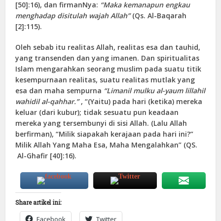
[50]:16), dan firmanNya:
“Maka kemanapun engkau
menghadap disitulah wajah Allah”
(Qs. Al-Baqarah
[2]:115).
Oleh sebab itu realitas Allah, realitas esa dan tauhid,
yang transenden dan yang imanen. Dan spiritualitas
Islam mengarahkan seorang muslim pada suatu titik
kesempurnaan realitas, suatu realitas mutlak yang
esa dan maha sempurna
“Limanil mulku al-yaum lillahil
wahidil al-qahhar.”
, “(Yaitu) pada hari (ketika) mereka
keluar (dari kubur); tidak sesuatu pun keadaan
mereka yang tersembunyi di sisi Allah. (Lalu Allah
berfirman), “Milik siapakah kerajaan pada hari ini?”
Milik Allah Yang Maha Esa, Maha Mengalahkan” (QS.
Al-Ghafir [40]:16).
Share artikel ini:
Facebook
Twitter