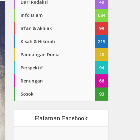
Dari Redaksi
49
Info Islam
684
Irfan & Akhlak
99
Kisah & Hikmah
219
Pandangan Dunia
48
Perspektif
94
Renungan
66
Sosok
93
Halaman Facebook