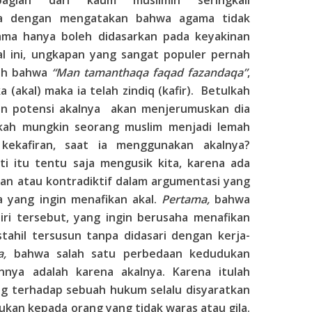
agian dari kaum muslimin seringkali
a dengan mengatakan bahwa agama tidak
ama hanya boleh didasarkan pada keyakinan
l ini, ungkapan yang sangat populer pernah
yah bahwa
“Man tamanthaqa faqad fazandaqa”
,
(akal) maka ia telah zindiq (kafir). Betulkah
an potensi akalnya akan menjerumuskan dia
akah mungkin seorang muslim menjadi lemah
kekafiran, saat ia menggunakan akalnya?
i itu tentu saja mengusik kita, karena ada
lan atau kontradiktif dalam argumentasi yang
 yang ingin menafikan akal.
Pertama,
bahwa
ri tersebut, yang ingin berusaha menafikan
ahil tersusun tanpa didasari dengan kerja-
a,
bahwa salah satu perbedaan kedudukan
nnya adalah karena akalnya. Karena itulah
g terhadap sebuah hukum selalu disyaratkan
ukan kepada orang yang tidak waras atau gila.