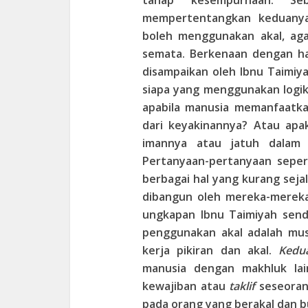
tahap kesempurnaan. Seb
mempertentangkan keduany
boleh menggunakan akal, ag
semata. Berkenaan dengan ha
disampaikan oleh Ibnu Taimi
siapa yang menggunakan logika 
apabila manusia memanfaatk
dari keyakinannya? Atau ap
imannya atau jatuh dalam 
Pertanyaan-pertanyaan sepert
berbagai hal yang kurang seja
dibangun oleh mereka-mereka
ungkapan Ibnu Taimiyah sendi
penggunakan akal adalah must
kerja pikiran dan akal.
Kedu
manusia dengan makhluk lai
kewajiban atau
taklif
seseoran
pada orang yang berakal dan b