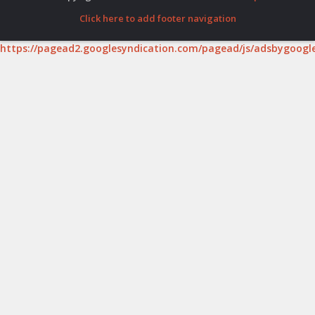
Click here to add footer navigation
https://pagead2.googlesyndication.com/pagead/js/adsbygoogle