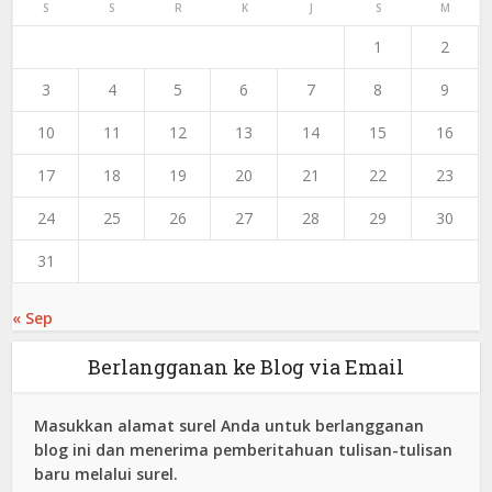
S
S
R
K
J
S
M
1
2
3
4
5
6
7
8
9
10
11
12
13
14
15
16
17
18
19
20
21
22
23
24
25
26
27
28
29
30
31
« Sep
Berlangganan ke Blog via Email
Masukkan alamat surel Anda untuk berlangganan
blog ini dan menerima pemberitahuan tulisan-tulisan
baru melalui surel.