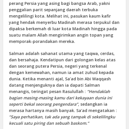
perang Persia yang asing bagi bangsa Arab, yakni
penggalian parit sepanjang daerah terbuka
mengelilingi kota. Melihat ini, pasukan kaum kafir
yang hendak menyerbu Madinah merasa terpukul dan
dipaksa berkemah di luar kota Madinah hingga pada
suatu malam Allah mengirimkan angin topan yang
memporak-porandakan mereka.
Salman adalah sahanat utama yang taqwa, cerdas,
dan bersahaja. Kendatipun dari golongan kelas atas
dan seorang putera Persia, negeri yang terkenal
dengan kemewahan, namun ia amat zuhud kepada
dunia. Ketika menanti ajal, Sa’ad bin Abi Waqqash
datang menjenguknya dan ia dapati Salman
menangis, teringat pesan Rasulullah :
“Hendaklah
bagian masing-masing kamu dari kekayaan dunia ini
seperti bekal seorang pengendara”,
sedangkan ia
merasa hartanya masih banyak. Sa’ad mengatakan :
“Saya perhatikan, tak ada yang tampak di sekelilingku
kecuali satu piring dan sebuah baskom.”