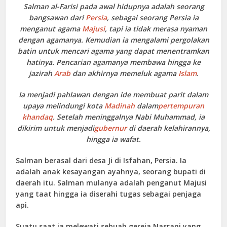
Salman al-Farisi pada awal hidupnya adalah seorang
bangsawan dari
Persia
, sebagai seorang Persia ia
menganut agama
Majusi
, tapi ia tidak merasa nyaman
dengan agamanya. Kemudian ia mengalami pergolakan
batin untuk mencari agama yang dapat menentramkan
hatinya. Pencarian agamanya membawa hingga ke
jazirah
Arab
dan akhirnya memeluk agama
Islam
.
Ia menjadi pahlawan dengan ide membuat parit dalam
upaya melindungi kota
Madinah
dalam
pertempuran
khandaq
. Setelah meninggalnya Nabi Muhammad, ia
dikirim untuk menjadi
gubernur
di daerah kelahirannya,
hingga ia wafat.
Salman berasal dari desa Ji di Isfahan, Persia. Ia
adalah anak kesayangan ayahnya, seorang bupati di
daerah itu. Salman mulanya adalah penganut Majusi
yang taat hingga ia diserahi tugas sebagai penjaga
api.
Suatu saat ia melewati sebuah gereja Nasrani yang