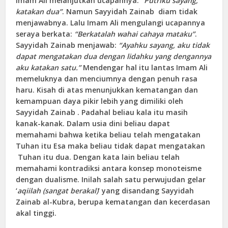
Imam Ali melanjutkan ucapannya:
“Putriku sayang,
katakan dua”
. Namun Sayyidah Zainab diam tidak
menjawabnya. Lalu Imam Ali mengulangi ucapannya
seraya berkata:
“Berkatalah wahai cahaya mataku”
.
Sayyidah Zainab menjawab:
“Ayahku sayang, aku tidak
dapat mengatakan dua dengan lidahku yang dengannya
aku katakan satu.”
Mendengar hal itu lantas Imam Ali
memeluknya dan menciumnya dengan penuh rasa
haru. Kisah di atas menunjukkan kematangan dan
kemampuan daya pikir lebih yang dimiliki oleh
Sayyidah Zainab . Padahal beliau kala itu masih
kanak-kanak. Dalam usia dini beliau dapat
memahami bahwa ketika beliau telah mengatakan
Tuhan itu Esa maka beliau tidak dapat mengatakan
Tuhan itu dua. Dengan kata lain beliau telah
memahami kontradiksi antara konsep monoteisme
dengan dualisme. Inilah salah satu perwujudan gelar
‘
aqiilah (sangat berakal)
’ yang disandang Sayyidah
Zainab al-Kubra, berupa kematangan dan kecerdasan
akal tinggi.