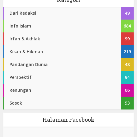
Dari Redaksi
49
Info Islam
684
Irfan & Akhlak
99
Kisah & Hikmah
219
Pandangan Dunia
48
Perspektif
94
Renungan
66
Sosok
93
Halaman Facebook