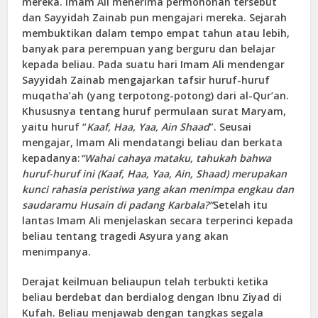
mereka. Imam Ali menerima permohonan tersebut
dan Sayyidah Zainab pun mengajari mereka. Sejarah
membuktikan dalam tempo empat tahun atau lebih,
banyak para perempuan yang berguru dan belajar
kepada beliau. Pada suatu hari Imam Ali mendengar
Sayyidah Zainab mengajarkan tafsir huruf-huruf
muqatha’ah (yang terpotong-potong) dari al-Qur’an.
Khususnya tentang huruf permulaan surat Maryam,
yaitu huruf “
Kaaf, Haa, Yaa, Ain Shaad
”. Seusai
mengajar, Imam Ali mendatangi beliau dan berkata
kepadanya:
“Wahai cahaya mataku, tahukah bahwa
huruf-huruf ini (Kaaf, Haa, Yaa, Ain, Shaad) merupakan
kunci rahasia peristiwa yang akan menimpa engkau dan
saudaramu Husain di padang Karbala?”
Setelah itu
lantas Imam Ali menjelaskan secara terperinci kepada
beliau tentang tragedi Asyura yang akan
menimpanya.
Derajat keilmuan beliaupun telah terbukti ketika
beliau berdebat dan berdialog dengan Ibnu Ziyad di
Kufah. Beliau menjawab dengan tangkas segala