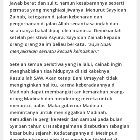
jawab berat dan sulit, namun kesabarannya seperti
permata yang menghiasi jiwanya. Menurut Sayyidah
Zainab, ketegaran di jalan kebenaran dan
pengorbanan di jalan Allah senantiasa indah dan
selamanya bakal dipuji oleh manusia. Demikianlah
setelah peristiwa Asyura, Sayyidah Zainab kepada
orang-orang zalim beliau berkata,
“Saya tidak
menyaksikan sesuatu kecuali keindahan.”
Setelah semua peristiwa yang ia lalui, Zainab ingin
menghabiskan sisa hidupnya di sisi kakeknya,
Rasulullah SAW. Akan tetapi Bani Umayyah tidak
menginginkan hal itu, karena keberadaannya di
Madinah dapat membangkitkan kemarahan orang-
orang Madinah dan mendorong mereka untuk
menuntut balas. Maka gubernur Madinah
memintanya untuk meninggalkan Madinah.
Kemudian ia pergi ke Mesir dan sampai pada bulan
Sya’ban tahun 61H sebagaimana disebutkan sebagian
besar buku sejarah. Kedatangannya di Mesir pun
disambut hangat oleh Maslamah bin Makhlad al-