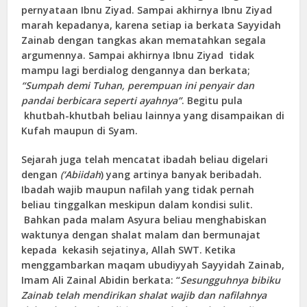
pernyataan Ibnu Ziyad. Sampai akhirnya Ibnu Ziyad
marah kepadanya, karena setiap ia berkata Sayyidah
Zainab dengan tangkas akan mematahkan segala
argumennya. Sampai akhirnya Ibnu Ziyad tidak
mampu lagi berdialog dengannya dan berkata;
“Sumpah demi Tuhan, perempuan ini penyair dan
pandai berbicara seperti ayahnya”
. Begitu pula
khutbah-khutbah beliau lainnya yang disampaikan di
Kufah maupun di Syam.
Sejarah juga telah mencatat ibadah beliau digelari
dengan
(‘Abiidah
) yang artinya banyak beribadah.
Ibadah wajib maupun nafilah yang tidak pernah
beliau tinggalkan meskipun dalam kondisi sulit.
Bahkan pada malam Asyura beliau menghabiskan
waktunya dengan shalat malam dan bermunajat
kepada kekasih sejatinya, Allah SWT. Ketika
menggambarkan maqam ubudiyyah Sayyidah Zainab,
Imam Ali Zainal Abidin berkata: “
Sesungguhnya bibiku
Zainab telah mendirikan shalat wajib dan nafilahnya