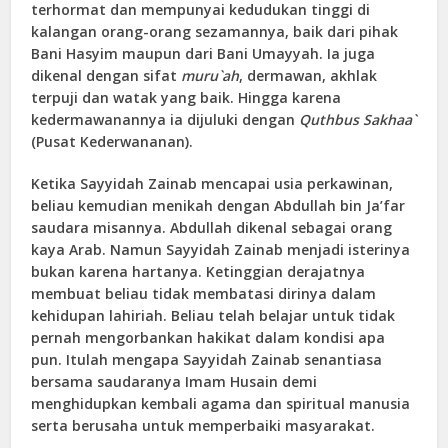
terhormat dan mempunyai kedudukan tinggi di
kalangan orang-orang sezamannya, baik dari pihak
Bani Hasyim maupun dari Bani Umayyah. Ia juga
dikenal dengan sifat
muru`ah
, dermawan, akhlak
terpuji dan watak yang baik. Hingga karena
kedermawanannya ia dijuluki dengan
Quthbus Sakhaa`
(Pusat Kederwananan).
Ketika Sayyidah Zainab mencapai usia perkawinan,
beliau kemudian menikah dengan Abdullah bin Ja’far
saudara misannya. Abdullah dikenal sebagai orang
kaya Arab. Namun Sayyidah Zainab menjadi isterinya
bukan karena hartanya. Ketinggian derajatnya
membuat beliau tidak membatasi dirinya dalam
kehidupan lahiriah. Beliau telah belajar untuk tidak
pernah mengorbankan hakikat dalam kondisi apa
pun. Itulah mengapa Sayyidah Zainab senantiasa
bersama saudaranya Imam Husain demi
menghidupkan kembali agama dan spiritual manusia
serta berusaha untuk memperbaiki masyarakat.