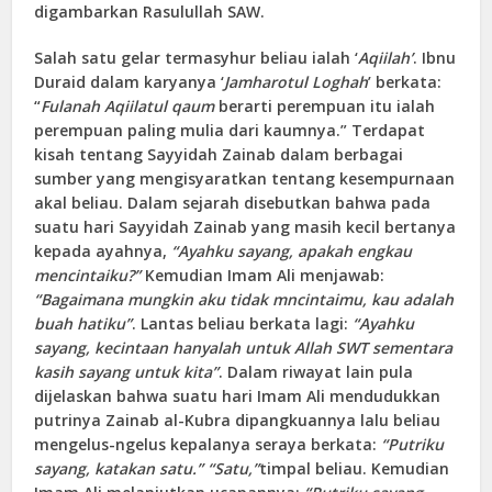
digambarkan Rasulullah SAW.
Salah satu gelar termasyhur beliau ialah ‘
Aqiilah’
. Ibnu
Duraid dalam karyanya ‘
Jamharotul Loghah
’ berkata:
“
Fulanah Aqiilatul qaum
berarti perempuan itu ialah
perempuan paling mulia dari kaumnya.” Terdapat
kisah tentang Sayyidah Zainab dalam berbagai
sumber yang mengisyaratkan tentang kesempurnaan
akal beliau. Dalam sejarah disebutkan bahwa pada
suatu hari Sayyidah Zainab yang masih kecil bertanya
kepada ayahnya,
“Ayahku sayang, apakah engkau
mencintaiku?”
Kemudian Imam Ali menjawab:
“Bagaimana mungkin aku tidak mncintaimu, kau adalah
buah hatiku”
. Lantas beliau berkata lagi:
“Ayahku
sayang, kecintaan hanyalah untuk Allah SWT sementara
kasih sayang untuk kita”
. Dalam riwayat lain pula
dijelaskan bahwa suatu hari Imam Ali mendudukkan
putrinya Zainab al-Kubra dipangkuannya lalu beliau
mengelus-ngelus kepalanya seraya berkata:
“Putriku
sayang, katakan satu.”
“Satu,”
timpal beliau. Kemudian