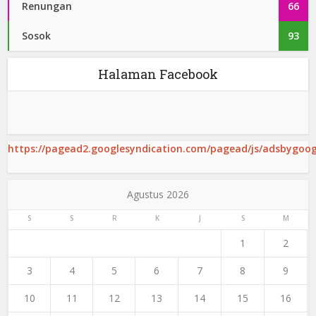
Renungan
66
Sosok
93
Halaman Facebook
https://pagead2.googlesyndication.com/pagead/js/adsbygoogl
Agustus 2026
S
S
R
K
J
S
M
1
2
3
4
5
6
7
8
9
10
11
12
13
14
15
16