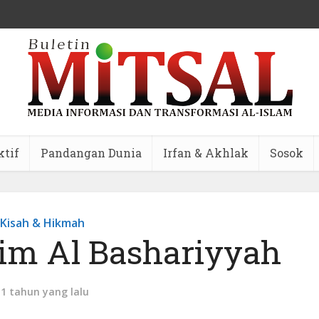
ktif
Pandangan Dunia
Irfan & Akhlak
Sosok
Kisah & Hikmah
m Al Bashariyyah
11 tahun yang lalu