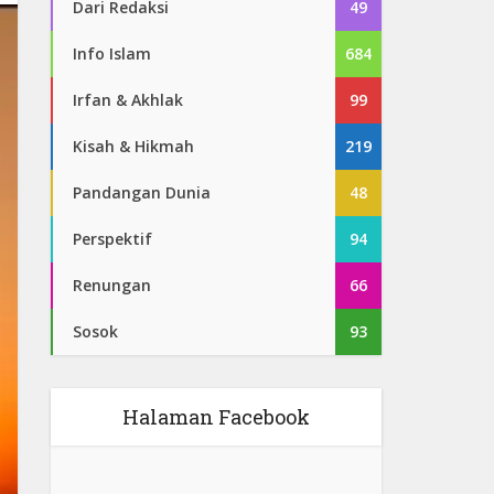
Dari Redaksi
49
Info Islam
684
Irfan & Akhlak
99
Kisah & Hikmah
219
Pandangan Dunia
48
Perspektif
94
Renungan
66
Sosok
93
Halaman Facebook