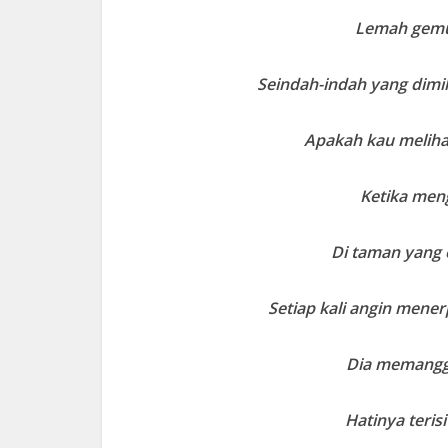
Lemah gemul
Seindah-indah yang dimil
Apakah kau melih
Ketika meng
Di taman yang 
Setiap kali angin mene
Dia memanggi
Hatinya teri