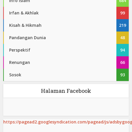
Info Islam
684
Irfan & Akhlak
99
Kisah & Hikmah
219
Pandangan Dunia
48
Perspektif
94
Renungan
66
Sosok
93
Halaman Facebook
https://pagead2.googlesyndication.com/pagead/js/adsbygoogl