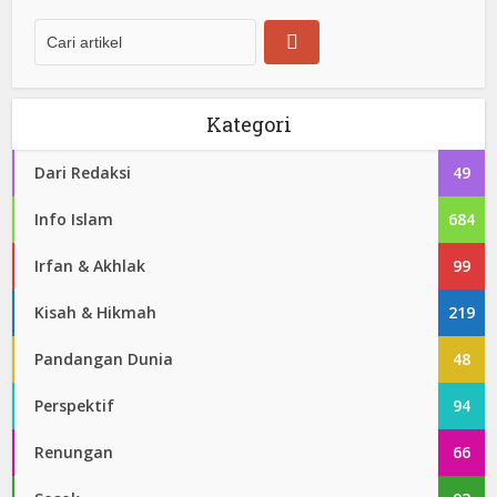
Kategori
Dari Redaksi
49
Info Islam
684
Irfan & Akhlak
99
Kisah & Hikmah
219
Pandangan Dunia
48
Perspektif
94
Renungan
66