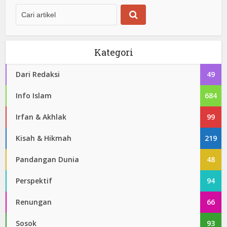
Kategori
Dari Redaksi
49
Info Islam
684
Irfan & Akhlak
99
Kisah & Hikmah
219
Pandangan Dunia
48
Perspektif
94
Renungan
66
Sosok
93