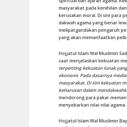
spiritual dan ajaran agama. Ke
masyarakat pada kenihilan da
kerusakan moral. Di sini para
dakwah agama yang benar lew
melipatgandakan pengaruh pes
yang akan memanfaatkan pelba
Hojjatul Islam Wal Muslimin Sa
saat menjelaskan kekuatan m
terpenting kekuatan lunak yang
ekonomi. Pada dasarnya media m
masyarakat. Di sini kekuatan 
keharusan dalam mendakwahk
mendorong para pakar memanf
menyebarkan nilai-nilai agama.
Hojjatul Islam Wal Muslimin B