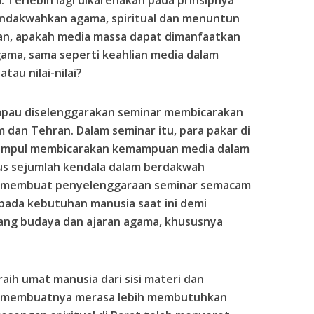
Terlebih lagi dikarenakan pada prinsipnya
 mendakwahkan agama, spiritual dan menuntun
aan, apakah media massa dapat dimanfaatkan
ma, sama seperti keahlian media dalam
tau nilai-nilai?
mpau diselenggarakan seminar membicarakan
 dan Tehran. Dalam seminar itu, para pakar di
umpul membicarakan kemampuan media dalam
s sejumlah kendala dalam berdakwah
g membuat penyelenggaraan seminar semacam
 pada kebutuhan manusia saat ini demi
ang budaya dan ajaran agama, khususnya
raih umat manusia dari sisi materi dan
ya membuatnya merasa lebih membutuhkan