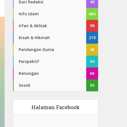
Dari Redaksi
49
Info Islam
684
Irfan & Akhlak
99
Kisah & Hikmah
219
Pandangan Dunia
48
Perspektif
94
Renungan
66
Sosok
93
Halaman Facebook