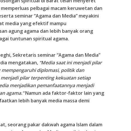
kosongan spiritual di Barat telah menyeret
n memperluas pelbagai macam keruwetan dan
 peserta seminar “Agama dan Media” meyakini
at media yang efektif mampu
an agung agama dan lebih banyak orang
gai tuntunan spiritual agama.
deghi, Sekretaris seminar “Agama dan Media”
edia mengatakan,
“Media saat ini menjadi pilar
 mempengaruhi diplomasi, politik dan
enjadi pilar terpenting kekuatan setiap
media menjadikan pemanfaatannya menjadi
an agama.”
Namun ada faktor-faktor lain yang
aatkan lebih banyak media massa demi
ayat, seorang pakar dakwah agama Islam dalam