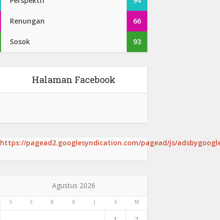
Perspektif
94
Renungan
66
Sosok
93
Halaman Facebook
https://pagead2.googlesyndication.com/pagead/js/adsbygoogle
Agustus 2026
S
S
R
K
J
S
M
1
2