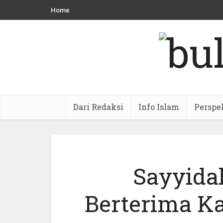
Home
Dari Redaksi
Info Islam
Perspe
Sayyida
Berterima K