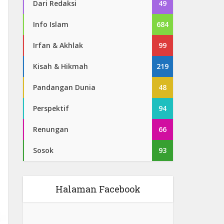
Dari Redaksi
49
Info Islam
684
Irfan & Akhlak
99
Kisah & Hikmah
219
Pandangan Dunia
48
Perspektif
94
Renungan
66
Sosok
93
Halaman Facebook