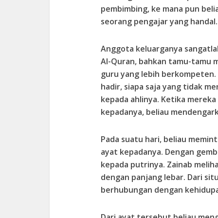
pembimbing, ke mana pun belia
seorang pengajar yang handal.
Anggota keluarganya sangatla
Al-Quran, bahkan tamu-tamu m
guru yang lebih berkompeten. 
hadir, siapa saja yang tidak 
kepada ahlinya. Ketika mere
kepadanya, beliau mendengar
Pada suatu hari, beliau memi
ayat kepadanya. Dengan gembi
kepada putrinya. Zainab melih
dengan panjang lebar. Dari si
berhubungan dengan kehidupa
Dari ayat tersebut beliau men