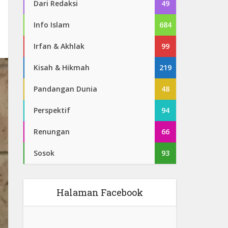
Dari Redaksi
49
Info Islam
684
Irfan & Akhlak
99
Kisah & Hikmah
219
Pandangan Dunia
48
Perspektif
94
Renungan
66
Sosok
93
Halaman Facebook