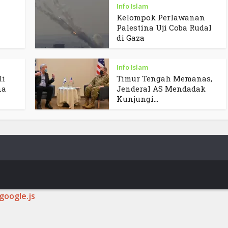
Info Islam
Kelompok Perlawanan
Palestina Uji Coba Rudal
di Gaza
Info Islam
li
Timur Tengah Memanas,
na
Jenderal AS Mendadak
Kunjungi...
google.js