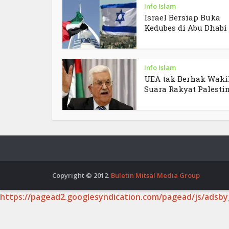
Info Islam
Israel Bersiap Buka
Kedubes di Abu Dhabi
Info Islam
UEA tak Berhak Waki
Suara Rakyat Palesti
Copyright © 2012.
Buletin Mitsal Media Group
https://pagead2.googlesyndication.com/pagead/js/adsby