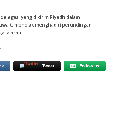
delegasi yang dikirim Riyadh dalam
uwait, menolak menghadiri perundingan
i alasan.
r
ok
Tweet
Follow us