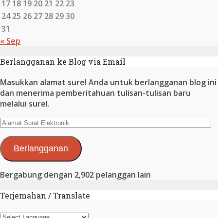
17
18
19
20
21
22
23
24
25
26
27
28
29
30
31
« Sep
Berlangganan ke Blog via Email
Masukkan alamat surel Anda untuk berlangganan blog ini
dan menerima pemberitahuan tulisan-tulisan baru
melalui surel.
Alamat
Surat
Elektronik
Berlangganan
Bergabung dengan 2,902 pelanggan lain
Terjemahan / Translate