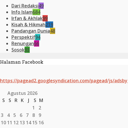
Dari Redaksi
49
Info Islam
684
Irfan & Akhlak
99
Kisah & Hikmah
219
Pandangan Dunia
48
Perspektif
94
Renungan
66
Sosok
93
Halaman Facebook
https://pagead2.googlesyndication.com/pagead/js/adsby
Agustus 2026
S
S
R
K
J
S
M
1
2
3
4
5
6
7
8
9
10
11
12
13
14
15
16