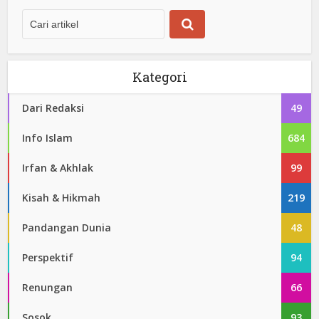
Kategori
Dari Redaksi
49
Info Islam
684
Irfan & Akhlak
99
Kisah & Hikmah
219
Pandangan Dunia
48
Perspektif
94
Renungan
66
Sosok
93