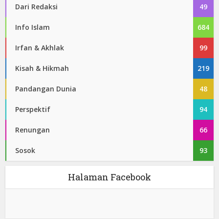
Dari Redaksi
49
Info Islam
684
Irfan & Akhlak
99
Kisah & Hikmah
219
Pandangan Dunia
48
Perspektif
94
Renungan
66
Sosok
93
Halaman Facebook