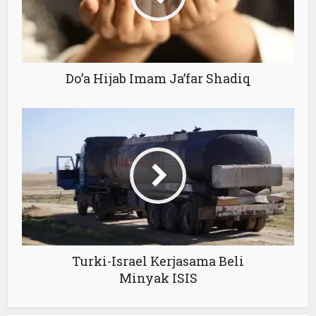
Do’a Hijab Imam Ja’far Shadiq
Turki-Israel Kerjasama Beli
Minyak ISIS