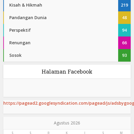
Kisah & Hikmah
219
Pandangan Dunia
48
Perspektif
94
Renungan
66
Sosok
93
Halaman Facebook
https://pagead2.googlesyndication.com/pagead/js/adsbygoogl
Agustus 2026
S
S
R
K
J
S
M