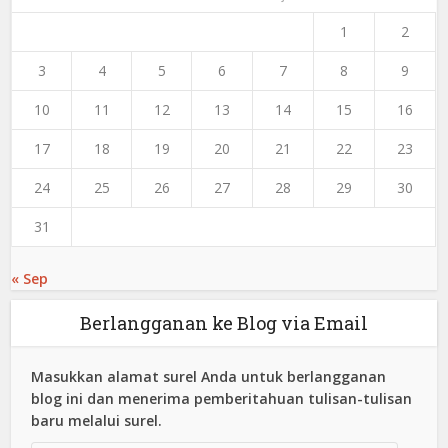
1
2
3
4
5
6
7
8
9
10
11
12
13
14
15
16
17
18
19
20
21
22
23
24
25
26
27
28
29
30
31
« Sep
Berlangganan ke Blog via Email
Masukkan alamat surel Anda untuk berlangganan
blog ini dan menerima pemberitahuan tulisan-tulisan
baru melalui surel.