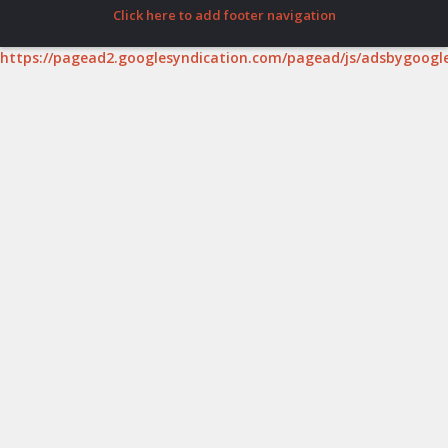
Click here to add footer navigation
https://pagead2.googlesyndication.com/pagead/js/adsbygoogle