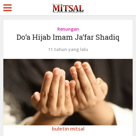
Renungan
Do’a Hijab Imam Ja’far Shadiq
11 tahun yang lalu
buletin mitsal