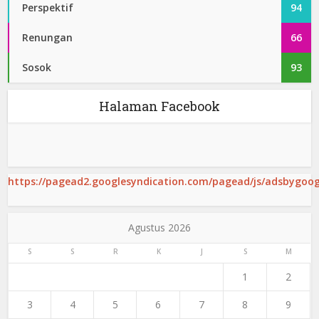
Perspektif
94
Renungan
66
Sosok
93
Halaman Facebook
https://pagead2.googlesyndication.com/pagead/js/adsbygoogl
Agustus 2026
S
S
R
K
J
S
M
1
2
3
4
5
6
7
8
9