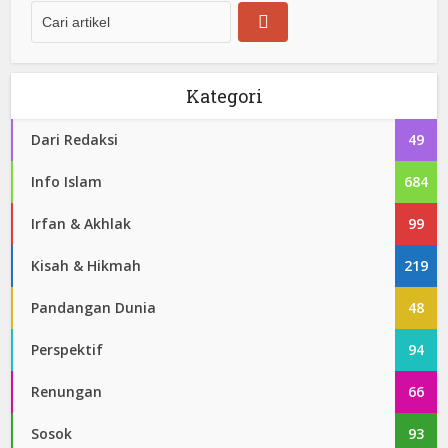
Kategori
Dari Redaksi
49
Info Islam
684
Irfan & Akhlak
99
Kisah & Hikmah
219
Pandangan Dunia
48
Perspektif
94
Renungan
66
Sosok
93