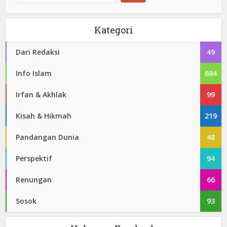
Kategori
Dari Redaksi
49
Info Islam
684
Irfan & Akhlak
99
Kisah & Hikmah
219
Pandangan Dunia
48
Perspektif
94
Renungan
66
Sosok
93