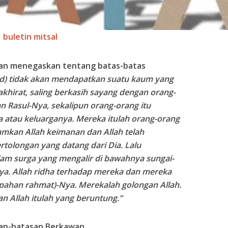
buletin mitsal
rman menegaskan tentang batas-batas
 tidak akan mendapatkan suatu kaum yang
akhirat, saling berkasih sayang dengan orang-
 Rasul-Nya, sekalipun orang-orang itu
 atau keluarganya. Mereka itulah orang-orang
amkan Allah keimanan dan Allah telah
olongan yang datang dari Dia. Lalu
am surga yang mengalir di bawahnya sungai-
a. Allah rid
h
a terhadap mereka dan mereka
pahan rahmat)-Nya. Merekalah golongan Allah.
n Allah itulah yang beruntung.
”
an-batasan Berkawan