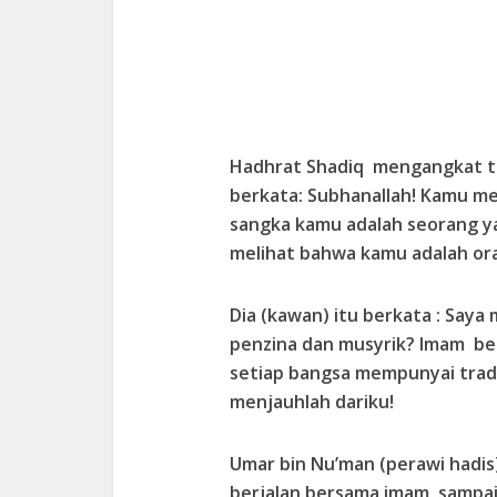
Hadhrat Shadiq mengangkat ta
berkata: Subhanallah! Kamu m
sangka kamu adalah seorang ya
melihat bahwa kamu adalah ora
Dia (kawan) itu berkata : Say
penzina dan musyrik? Imam be
setiap bangsa mempunyai tradi
menjauhlah dariku!
Umar bin Nu’man (perawi hadis)
berjalan bersama imam sampa