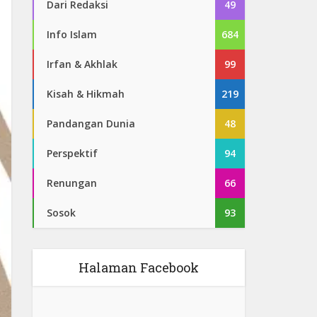
Dari Redaksi
49
Info Islam
684
Irfan & Akhlak
99
Kisah & Hikmah
219
Pandangan Dunia
48
Perspektif
94
Renungan
66
Sosok
93
Halaman Facebook