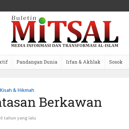
ktif
Pandangan Dunia
Irfan & Akhlak
Sosok
Kisah & Hikmah
atasan Berkawan
10 tahun yang lalu