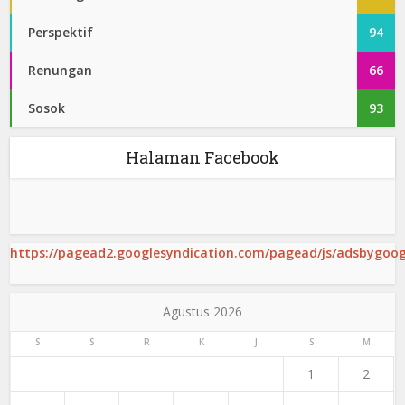
Perspektif
94
Renungan
66
Sosok
93
Halaman Facebook
https://pagead2.googlesyndication.com/pagead/js/adsbygoogl
Agustus 2026
S
S
R
K
J
S
M
1
2