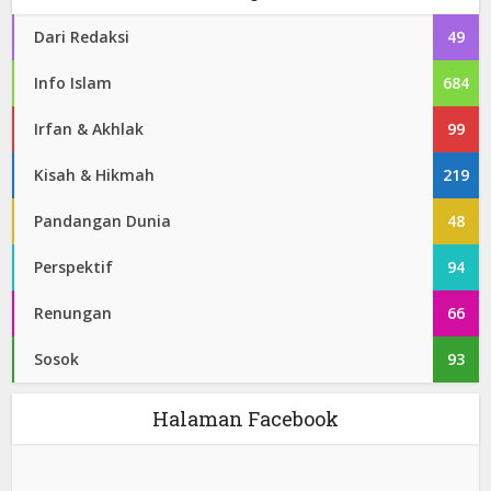
Dari Redaksi
49
Info Islam
684
Irfan & Akhlak
99
Kisah & Hikmah
219
Pandangan Dunia
48
Perspektif
94
Renungan
66
Sosok
93
Halaman Facebook