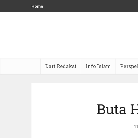
Home
Dari Redaksi
Info Islam
Perspe
Buta H
1