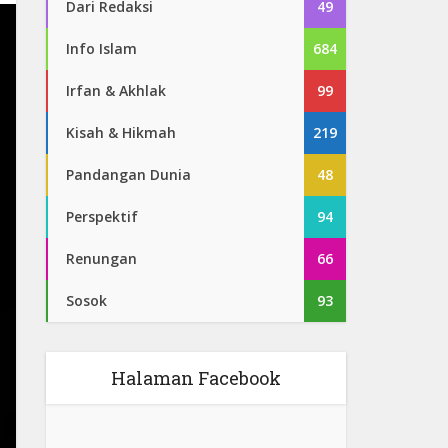
Dari Redaksi
49
Info Islam
684
Irfan & Akhlak
99
Kisah & Hikmah
219
Pandangan Dunia
48
Perspektif
94
Renungan
66
Sosok
93
Halaman Facebook