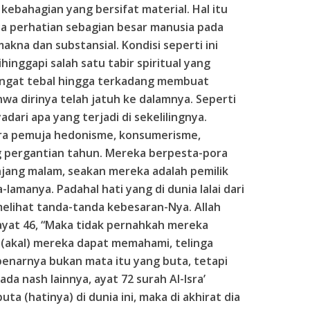
ebahagian yang bersifat material. Hal itu
a perhatian sebagian besar manusia pada
akna dan substansial. Kondisi seperti ini
dihinggapi salah satu tabir spiritual yang
 sangat tebal hingga terkadang membuat
wa dirinya telah jatuh ke dalamnya. Seperti
adari apa yang terjadi di sekelilingnya.
ara pemuja hedonisme, konsumerisme,
g pergantian tahun. Mereka berpesta-pora
ang malam, seakan mereka adalah pemilik
-lamanya. Padahal hati yang di dunia lalai dari
elihat tanda-tanda kebesaran-Nya. Allah
 ayat 46, “Maka tidak pernahkah mereka
i (akal) mereka dapat memahami, telinga
narnya bukan mata itu yang buta, tetapi
ada nash lainnya, ayat 72 surah Al-Isra’
ta (hatinya) di dunia ini, maka di akhirat dia