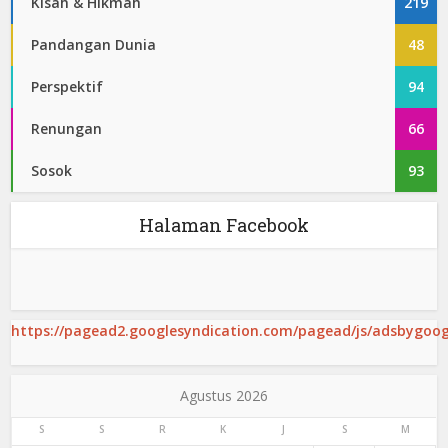
Kisah & Hikmah
219
Pandangan Dunia
48
Perspektif
94
Renungan
66
Sosok
93
Halaman Facebook
https://pagead2.googlesyndication.com/pagead/js/adsbygoogl
Agustus 2026
S
S
R
K
J
S
M