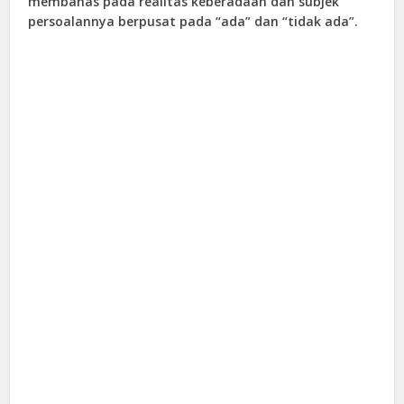
membahas pada realitas keberadaan dan subjek
persoalannya berpusat pada “ada” dan “tidak ada”.