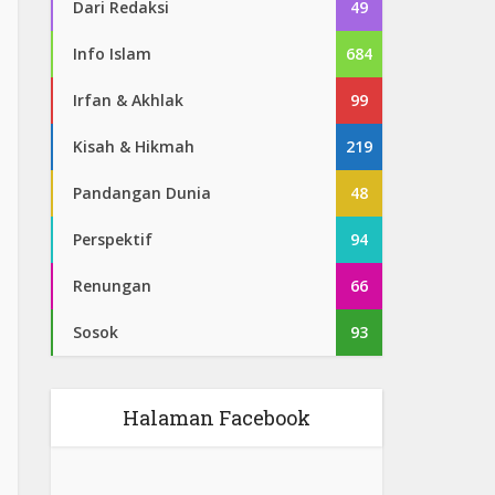
Dari Redaksi
49
Info Islam
684
Irfan & Akhlak
99
Kisah & Hikmah
219
Pandangan Dunia
48
Perspektif
94
Renungan
66
Sosok
93
Halaman Facebook