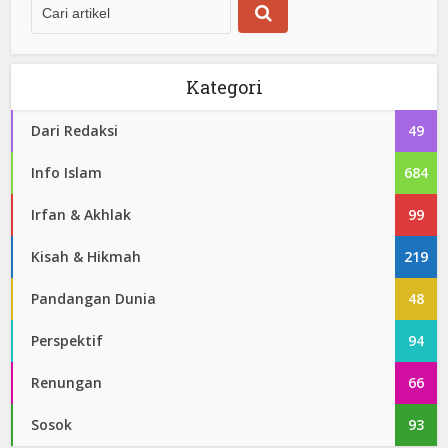
Kategori
Dari Redaksi
49
Info Islam
684
Irfan & Akhlak
99
Kisah & Hikmah
219
Pandangan Dunia
48
Perspektif
94
Renungan
66
Sosok
93