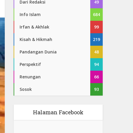
Dari Redaksi
49
Info Islam
684
Irfan & Akhlak
99
Kisah & Hikmah
219
Pandangan Dunia
48
Perspektif
94
Renungan
66
Sosok
93
Halaman Facebook