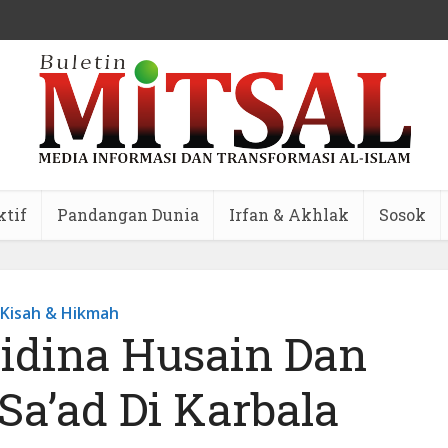
ktif
Pandangan Dunia
Irfan & Akhlak
Sosok
Kisah & Hikmah
yidina Husain Dan
Sa’ad Di Karbala