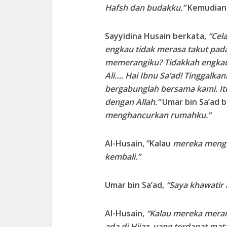
Hafsh dan budakku.”
Kemudian t
Sayyidina Husain berkata,
“Cel
engkau tidak merasa takut pada
memerangiku? Tidakkah engkau
Ali…. Hai Ibnu Sa’ad! Tinggalka
bergabunglah bersama kami. It
dengan Allah.”
Umar bin Sa’ad 
menghancurkan rumahku.”
Al-Husain, “Kalau
mereka meng
kembali.”
Umar bin Sa’ad,
“Saya khawatir
Al-Husain,
“Kalau mereka mera
ada di Hijaz, yang terdapat mat