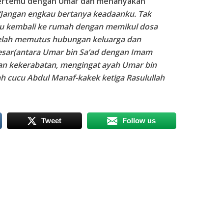
a bertemu dengan Umar dan menanyakan
“Jangan engkau bertanya keadaanku. Tak
lu kembali ke rumah dengan memikul dosa
 telah memutus hubungan keluarga dan
esar(antara Umar bin Sa’ad dengan Imam
an kekerabatan, mengingat ayah Umar bin
ah cucu Abdul Manaf-kakek ketiga Rasulullah
Tweet
Follow us