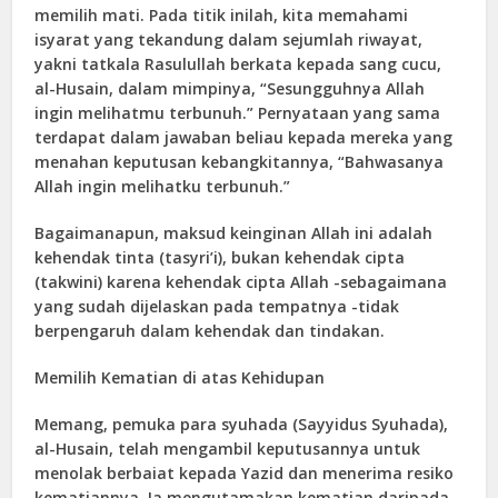
memilih mati. Pada titik inilah, kita memahami
isyarat yang tekandung dalam sejumlah riwayat,
yakni tatkala Rasulullah berkata kepada sang cucu,
al-Husain, dalam mimpinya, “Sesungguhnya Allah
ingin melihatmu terbunuh.” Pernyataan yang sama
terdapat dalam jawaban beliau kepada mereka yang
menahan keputusan kebangkitannya, “Bahwasanya
Allah ingin melihatku terbunuh.”
Bagaimanapun, maksud keinginan Allah ini adalah
kehendak tinta (tasyri’i), bukan kehendak cipta
(takwini) karena kehendak cipta Allah -sebagaimana
yang sudah dijelaskan pada tempatnya -tidak
berpengaruh dalam kehendak dan tindakan.
Memilih Kematian di atas Kehidupan
Memang, pemuka para syuhada (Sayyidus Syuhada),
al-Husain, telah mengambil keputusannya untuk
menolak berbaiat kepada Yazid dan menerima resiko
kematiannya. Ia mengutamakan kematian daripada