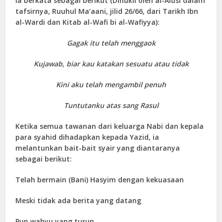
ia berkata sebagai berikut (Dinukil oleh al-Alusi dalam
tafsirnya, Ruuhul Ma’aani, jilid 26/66, dari Tarikh Ibn
al-Wardi dan Kitab al-Wafi bi al-Wafiyya):
Gagak itu telah menggaok
Kujawab, biar kau katakan sesuatu atau tidak
Kini aku telah mengambil penuh
Tuntutanku atas sang Rasul
Ketika semua tawanan dari keluarga Nabi dan kepala
para syahid dihadapkan kepada Yazid, ia
melantunkan bait-bait syair yang diantaranya
sebagai berikut:
Telah bermain (Bani) Hasyim dengan kekuasaan
Meski tidak ada berita yang datang
Pun wahyu yang turun