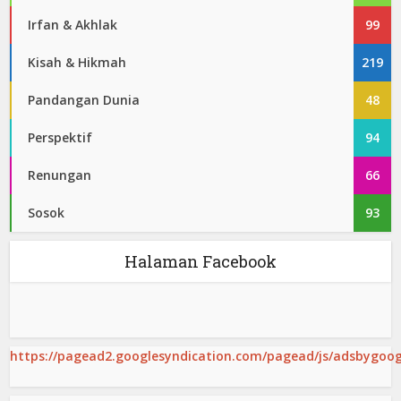
Irfan & Akhlak
99
Kisah & Hikmah
219
Pandangan Dunia
48
Perspektif
94
Renungan
66
Sosok
93
Halaman Facebook
https://pagead2.googlesyndication.com/pagead/js/adsbygoogl