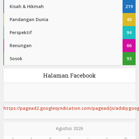
Kisah & Hikmah
219
Pandangan Dunia
48
Perspektif
94
Renungan
66
Sosok
93
Halaman Facebook
https://pagead2.googlesyndication.com/pagead/js/adsbygoogl
Agustus 2026
S
S
R
K
J
S
M