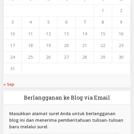
1
2
3
4
5
6
7
8
9
10
11
12
13
14
15
16
17
18
19
20
21
22
23
24
25
26
27
28
29
30
31
« Sep
Berlangganan ke Blog via Email
Masukkan alamat surel Anda untuk berlangganan
blog ini dan menerima pemberitahuan tulisan-tulisan
baru melalui surel.