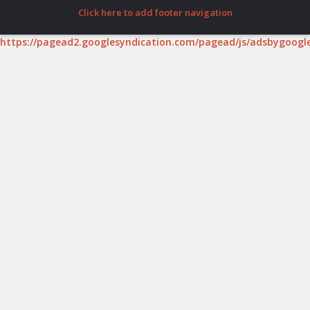
Click here to add footer navigation
https://pagead2.googlesyndication.com/pagead/js/adsbygoogle