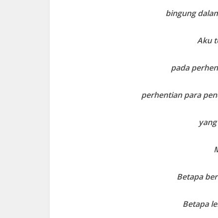
bingung dalam
Aku t
pada perhen
perhentian para pe
yang
M
Betapa be
Betapa le