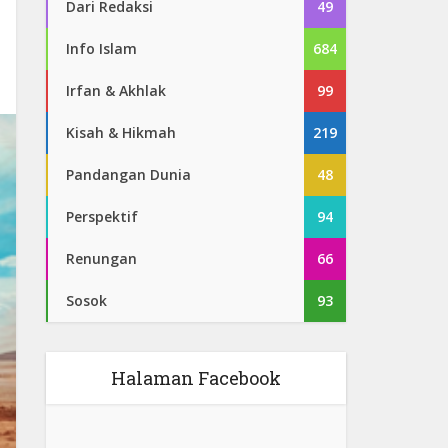
Dari Redaksi
49
Info Islam
684
Irfan & Akhlak
99
Kisah & Hikmah
219
Pandangan Dunia
48
Perspektif
94
Renungan
66
Sosok
93
Halaman Facebook