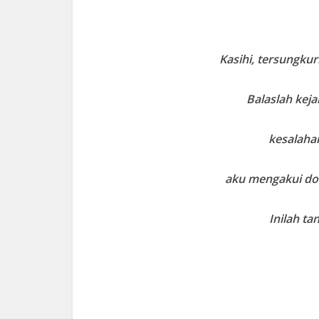
Kasihi, tersungku
Balaslah kej
kesalaha
aku mengakui do
Inilah t