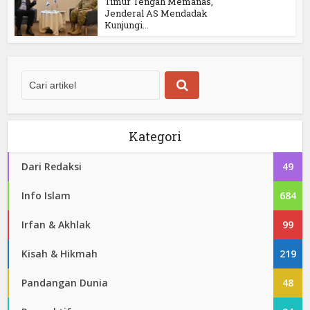
Timur Tengah Memanas,
Jenderal AS Mendadak
Kunjungi...
Kategori
Dari Redaksi
49
Info Islam
684
Irfan & Akhlak
99
Kisah & Hikmah
219
Pandangan Dunia
48