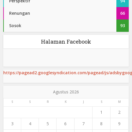
Perspektif
94
Renungan
66
Sosok
93
Halaman Facebook
https://pagead2.googlesyndication.com/pagead/js/adsbygoogl
Agustus 2026
S
S
R
K
J
S
M
1
2
3
4
5
6
7
8
9